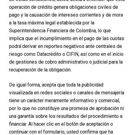
3. Segunda parte:
operación de crédito genera obligaciones civiles de
Se realiza con el paciente semisentado.
pago y la causación de intereses corrientes y de mora
Se realiza la asepsia en el área receptora.
a la tasa máxima legal establecida por la
Superintendencia Financiera de Colombia, lo que
4. Implantación:
implica que el incumplimiento en el pago de las cuotas
Con ayuda de un dispositivo se realiza la implantación
de cada unidad folicular hasta rellenar el área deseada.
podrá derivar en reportes negativos ante centrales de
riesgo como Datacrédito o CIFIN, así como en el inicio
5. Duración:
de gestiones de cobro administrativo o judicial para la
Este procedimiento tiene una duración aproximada de
recuperación de la obligación.
8 horas y puede realizarse en uno o dos días,
dependiendo el caso y la extensión de la zona
receptora.
De igual forma, acepta que toda la publicidad
visualizada en redes sociales o canales de mensajería
tiene un carácter meramente informativo y comercial,
EL PROCEDIMIENTO SE REALIZA
por lo que no constituye una promesa de aprobación ni
CON LA TÉCNICA F.U.E
una garantía sobre los resultados del procedimiento a
financiar. Al hacer clic en el botón de aceptación o
continuar con el formulario, usted confirma que ha
FINANCIA ESTE Y OTROS