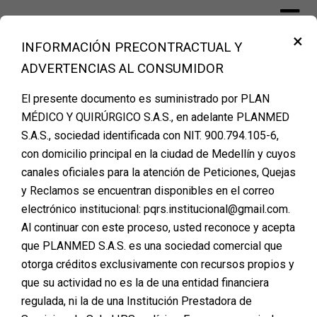
×
INFORMACIÓN PRECONTRACTUAL Y
Financiación Cirugía Plástica Medellín
ADVERTENCIAS AL CONSUMIDOR
– PLANMED
El presente documento es suministrado por PLAN
MÉDICO Y QUIRÚRGICO S.A.S., en adelante PLANMED
S.A.S., sociedad identificada con NIT. 900.794.105-6,
ZONA FRONTAL
con domicilio principal en la ciudad de Medellín y cuyos
canales oficiales para la atención de Peticiones, Quejas
Posted on
marzo 4, 2024
y Reclamos se encuentran disponibles en el correo
electrónico institucional: pqrs.institucional@gmail.com.
Al continuar con este proceso, usted reconoce y acepta
que PLANMED S.A.S. es una sociedad comercial que
otorga créditos exclusivamente con recursos propios y
que su actividad no es la de una entidad financiera
regulada, ni la de una Institución Prestadora de