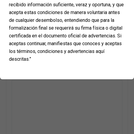
PROCEDIMIENTOS AQUÍ
recibido información suficiente, veraz y oportuna, y que
acepta estas condiciones de manera voluntaria antes
de cualquier desembolso, entendiendo que para la
formalización final se requerirá su firma física o digital
certificada en el documento oficial de advertencias. Si
Deja una respuesta
aceptas continuar, manifiestas que conoces y aceptas
los términos, condiciones y advertencias aquí
Tu dirección de correo electrónico no será publicada.
descritas.”
Los campos obligatorios están marcados con
*
COMENTARIO
*