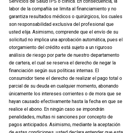
Servicios de Salud IPS o clínica. En consecuencia, la
labor de la compañía se limita al financiamiento y no
garantiza resultados médicos o quirúrgicos, los cuales
son responsabilidad exclusiva del profesional que
usted elija. Asimismo, comprende que el envío de su
Para realizar el micro implante en la zona frontal es
solicitud no implica una aprobación automática, pues el
necesario delimitar las áreas que se desean rellenar
con los injertos, se realiza un diseño según las
otorgamiento del crédito está sujeto a un riguroso
necesidades y expectativas del paciente, no es una
análisis de riesgo por parte de nuestro departamento
zona muy extensa lo que hace que no necesite
de cartera, el cual se reserva el derecho de negar la
mayor cantidad de folículos pilosos, una vez
financiación según sus políticas internas. El
realizado este diseño se pasa a la parte quirúrgica.
consumidor tiene el derecho de realizar el pago total o
¿CÓMO SE REALIZA EL PROCEDIMIENTO?
parcial de su deuda en cualquier momento, abonando
únicamente los intereses corrientes o de mora que se
1. Extracción de cada unidad folicular, se realiza
hayan causado efectivamente hasta la fecha en que se
asepsia del cuero cabelludo.
realice el abono. En ningún caso se impondrán
2. Anestesia:
penalidades, multas ni sanciones por concepto de
Se aplica anestesia local en la zona donante (región
pagos anticipados. Asimismo, mediante la aceptación
occipital).
de estas condiciones, usted declara entender que esta