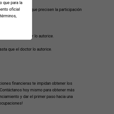
o que para la
ento oficial
izar actividades que precisen la participación
 términos,
sta que el doctor lo autorice.
ta que el doctor lo autorice.
iones financieras te impidan obtener los
 ¡Contáctanos hoy mismo para obtener más
nciamiento y dar el primer paso hacia una
eocupaciones!