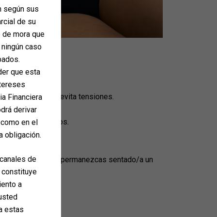
ón según sus
arcial de su
o de mora que
n ningún caso
pados.
der que esta
ntereses
cohol, no fumes y evita tensiones.
ia Financiera
s o dietas blandas.
drá derivar
yan sido formulados.
 como en el
a obligación.
 canales de
es recomendable que permanezcas sentado/a un
 constituye
iento a
 usted
ta estas