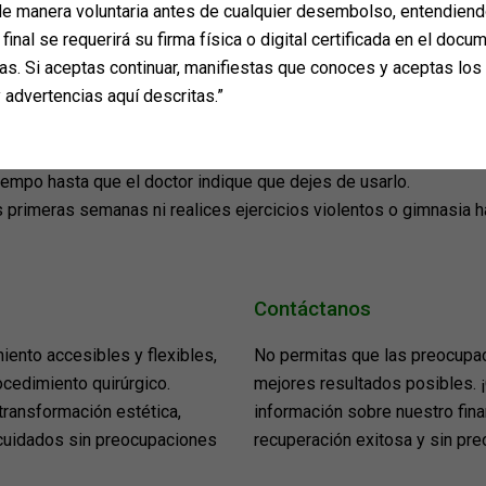
e manera voluntaria antes de cualquier desembolso, entendiend
os hasta que el doctor lo autorice.
final se requerirá su firma física o digital certificada en el docum
primeras tres semanas, evitando levantar objetos pesados o real
as. Si aceptas continuar, manifiestas que conoces y aceptas los
 advertencias aquí descritas.”
utorice.
rmanecer secos todo el tiempo.
ente elevada (semisentado/a), evitando posiciones laterales ha
 tiempo hasta que el doctor indique que dejes de usarlo.
primeras semanas ni realices ejercicios violentos o gimnasia has
Contáctanos
nto accesibles y flexibles,
No permitas que las preocupac
cedimiento quirúrgico.
mejores resultados posibles.
transformación estética,
información sobre nuestro fina
cuidados sin preocupaciones
recuperación exitosa y sin pr