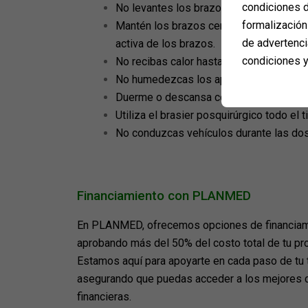
condiciones d
No levantes los brazos ni objetos pesad
formalización 
Mantén los brazos cerca del cuerpo las 
de advertenci
activa de los brazos.
condiciones y
No recibas calor hasta que el doctor lo a
No humedezcas los apósitos; deben pe
Duerme o descansa con la cabeza ligeram
Utiliza el brasier posquirúrgico todo el
No conduzcas vehículos durante las dos 
Financiamiento con PLANMED
En PLANMED, ofrecemos opciones de financiamie
aprobando más del 50% del costo total de tu pro
Estamos aquí para apoyarte en cada paso de tu 
asegurando que puedas acceder a los mejores 
financieras.