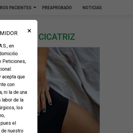
ROS PACIENTES
PREAPROBADO
NOTICIAS
×
UMIDOR
CIÓN DE CICATRIZ
.S., en
domicilio
e Peticiones,
ional:
y acepta que
nte con
, ni la de una
 labor de la
úrgicos, los
mo,
 pues el
e de nuestro