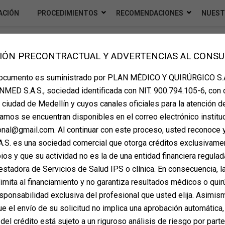
ACIÓN
PROCEDIMIENTOS
RECOMENDACIONES
NUEST
IÓN PRECONTRACTUAL Y ADVERTENCIAS AL CONS
 POSTQUIRÚRGICAS PARA CORRE
documento es suministrado por PLAN MÉDICO Y QUIRÚRGICO S.A
 de curación tras cualquier
MED S.A.S., sociedad identificada con NIT. 900.794.105-6, con 
erán por completo, hay
la ciudad de Medellín y cuyos canales oficiales para la atención d
ariencia y promover una
amos se encuentran disponibles en el correo electrónico instituc
endaciones esenciales para
ional@gmail.com. Al continuar con este proceso, usted reconoce 
 PLANMED puede ayudarte a
S. es una sociedad comercial que otorga créditos exclusivame
torios.
os y que su actividad no es la de una entidad financiera regulada
estadora de Servicios de Salud IPS o clínica. En consecuencia, la
imita al financiamiento y no garantiza resultados médicos o quir
sponsabilidad exclusiva del profesional que usted elija. Asimis
 el envío de su solicitud no implica una aprobación automática,
del crédito está sujeto a un riguroso análisis de riesgo por part