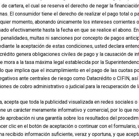
de cartera, el cual se reserva el derecho de negar la financiaci
rnas. El consumidor tiene el derecho de realizar el pago total o p
lquier momento, abonando únicamente los intereses corrientes 
ado efectivamente hasta la fecha en que se realice el abono. E
penalidades, multas ni sanciones por concepto de pagos antici
 Corrección de Cicatrices:
iante la aceptación de estas condiciones, usted declara enten
imera noche de la cirugía.
crédito genera obligaciones civiles de pago y la causación de i
dimiento, trata de estar tranquilo/a, no manejes, no consumas al
de mora a la tasa máxima legal establecida por la Superintendenc
as y en poca cantidad; si lo toleras, continúa con caldos, gelatina
lo que implica que el incumplimiento en el pago de las cuotas po
gún la prescripción médica, y no tomes medicamentos que no ha
egativos ante centrales de riesgo como Datacrédito o CIFIN, así
l médico lo autorice.
iones de cobro administrativo o judicial para la recuperación de l
 médico.
a, acepta que toda la publicidad visualizada en redes sociales o
s 2 días, especialmente al ponerte de pie. Antes de hacerlo, 
ene un carácter meramente informativo y comercial, por lo que no
ovilizarte.
e aprobación ni una garantía sobre los resultados del procedim
ice.
hacer clic en el botón de aceptación o continuar con el formulario,
er posquirúrgico hasta la revisión.
ha recibido información suficiente, veraz y oportuna, y que acep
ce.