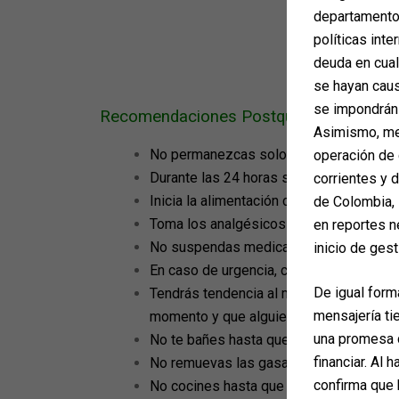
departamento 
políticas inte
deuda en cua
se hayan caus
se impondrán 
Recomendaciones Postquirúrgicas para la
Asimismo, med
No permanezcas solo/a en tu hogar la pr
operación de 
Durante las 24 horas siguientes al proce
corrientes y 
Inicia la alimentación con líquidos sin g
de Colombia, 
Toma los analgésicos y antibióticos se
en reportes n
No suspendas medicamentos hasta que e
inicio de gest
En caso de urgencia, comunícate con tu
De igual form
Tendrás tendencia al mareo los primero
mensajería ti
momento y que alguien te acompañe al m
una promesa d
No te bañes hasta que el doctor lo autor
financiar. Al 
No remuevas las gasas ni quites el brasi
confirma que 
No cocines hasta que el doctor lo autori