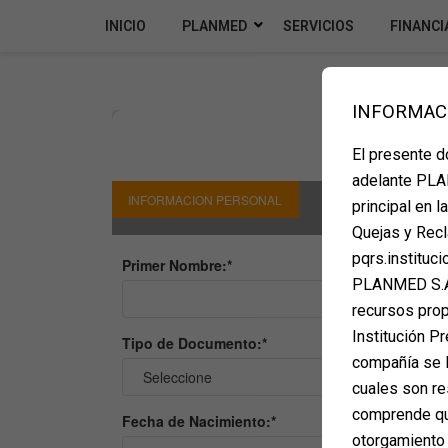
INICIO
PLANMED
SERVICIOS
FINANCI
INFORMAC
El presente 
adelante PLAN
principal en 
Quejas y Recl
pqrs.instituc
PLANMED S.A.
recursos propi
Institución Pr
compañía se l
cuales son re
comprende que
otorgamiento 