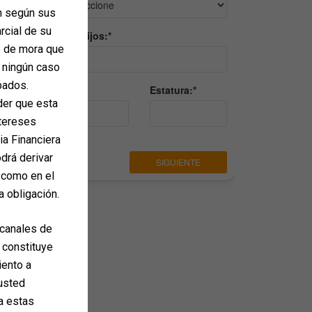
ón según sus
arcial de su
o de mora que
n ningún caso
pados.
der que esta
ntereses
ia Financiera
drá derivar
 como en el
a obligación.
 canales de
 constituye
iento a
 usted
ta estas