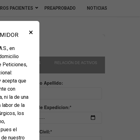
ROS PACIENTES
PREAPROBADO
NOTICIAS
×
UMIDOR
.S., en
domicilio
e Peticiones,
ional:
y acepta que
nte con
, ni la de una
 labor de la
úrgicos, los
mo,
 pues el
e de nuestro