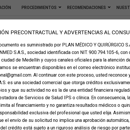
ACIÓN
PROCEDIMIENTOS
RECOMENDACIONES
NUEST
IÓN PRECONTRACTUAL Y ADVERTENCIAS AL CONS
documento es suministrado por PLAN MÉDICO Y QUIRÚRGICO S.A
MED S.A.S., sociedad identificada con NIT. 900.794.105-6, con 
la ciudad de Medellín y cuyos canales oficiales para la atención d
amos se encuentran disponibles en el correo electrónico instituc
ional@gmail.com. Al continuar con este proceso, usted reconoce 
S. es una sociedad comercial que otorga créditos exclusivame
os y que su actividad no es la de una entidad financiera regulada
estadora de Servicios de Salud IPS o clínica. En consecuencia, la
imita al financiamiento y no garantiza resultados médicos o quir
sponsabilidad exclusiva del profesional que usted elija. Asimis
 el envío de su solicitud no implica una aprobación automática,
del crédito está sujeto a un riguroso análisis de riesgo por part