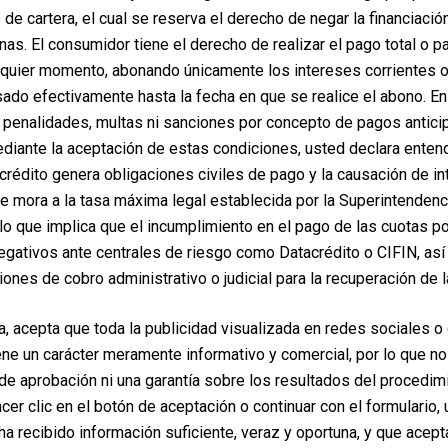
de cartera, el cual se reserva el derecho de negar la financiaci
rnas. El consumidor tiene el derecho de realizar el pago total o p
lquier momento, abonando únicamente los intereses corrientes 
ado efectivamente hasta la fecha en que se realice el abono. E
penalidades, multas ni sanciones por concepto de pagos antici
iante la aceptación de estas condiciones, usted declara enten
crédito genera obligaciones civiles de pago y la causación de i
de mora a la tasa máxima legal establecida por la Superintendenc
lo que implica que el incumplimiento en el pago de las cuotas po
egativos ante centrales de riesgo como Datacrédito o CIFIN, así
iones de cobro administrativo o judicial para la recuperación de l
a, acepta que toda la publicidad visualizada en redes sociales o
ene un carácter meramente informativo y comercial, por lo que no
e aprobación ni una garantía sobre los resultados del procedim
hacer clic en el botón de aceptación o continuar con el formulario,
ha recibido información suficiente, veraz y oportuna, y que acep