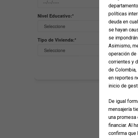
departamento 
políticas inte
deuda en cua
se hayan caus
se impondrán 
Asimismo, med
operación de 
corrientes y 
de Colombia, 
en reportes n
inicio de gest
De igual form
mensajería ti
una promesa d
financiar. Al 
confirma que 