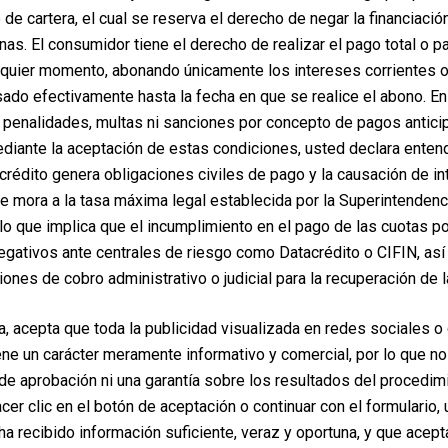
de cartera, el cual se reserva el derecho de negar la financiaci
rnas. El consumidor tiene el derecho de realizar el pago total o p
lquier momento, abonando únicamente los intereses corrientes 
Abdominoplastia
ado efectivamente hasta la fecha en que se realice el abono. E
penalidades, multas ni sanciones por concepto de pagos antici
iante la aceptación de estas condiciones, usted declara enten
crédito genera obligaciones civiles de pago y la causación de i
de mora a la tasa máxima legal establecida por la Superintendenc
lo que implica que el incumplimiento en el pago de las cuotas po
egativos ante centrales de riesgo como Datacrédito o CIFIN, así
iones de cobro administrativo o judicial para la recuperación de l
a, acepta que toda la publicidad visualizada en redes sociales o
ene un carácter meramente informativo y comercial, por lo que no
e aprobación ni una garantía sobre los resultados del procedim
hacer clic en el botón de aceptación o continuar con el formulario,
ha recibido información suficiente, veraz y oportuna, y que acep