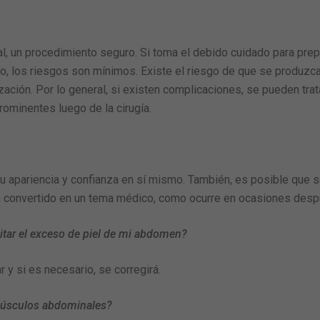
l, un procedimiento seguro. Si toma el debido cuidado para prepa
io, los riesgos son mínimos. Existe el riesgo de que se produzca
ación. Por lo general, si existen complicaciones, se pueden trat
ominentes luego de la cirugía.
 apariencia y confianza en sí mismo. También, es posible que s
n convertido en un tema médico, como ocurre en ocasiones des
itar el exceso de piel de mi abdomen?
 y si es necesario, se corregirá.
 músculos abdominales?