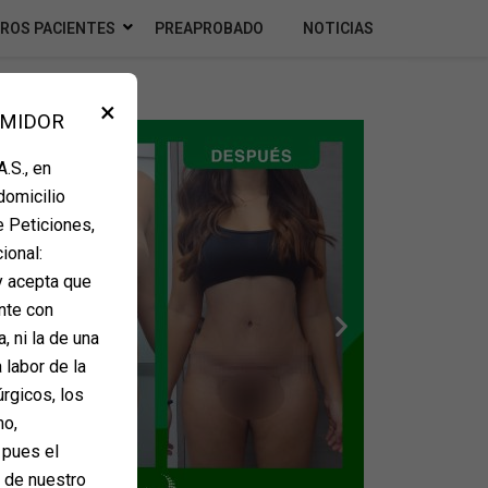
ROS PACIENTES
PREAPROBADO
NOTICIAS
×
UMIDOR
.S., en
domicilio
e Peticiones,
ional:
y acepta que
nte con
, ni la de una
 labor de la
úrgicos, los
mo,
 pues el
e de nuestro