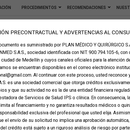
ACIÓN
PROCEDIMIENTOS
RECOMENDACIONES
NUEST
IÓN PRECONTRACTUAL Y ADVERTENCIAS AL CONS
documento es suministrado por PLAN MÉDICO Y QUIRÚRGICO S.A
MED S.A.S., sociedad identificada con NIT. 900.794.105-6, con 
la ciudad de Medellín y cuyos canales oficiales para la atención d
amos se encuentran disponibles en el correo electrónico instituc
ional@gmail.com. Al continuar con este proceso, usted reconoce 
S. es una sociedad comercial que otorga créditos exclusivame
os y que su actividad no es la de una entidad financiera regulada
estadora de Servicios de Salud IPS o clínica. En consecuencia, la
imita al financiamiento y no garantiza resultados médicos o quir
sponsabilidad exclusiva del profesional que usted elija. Asimis
 el envío de su solicitud no implica una aprobación automática,
del crédito está sujeto a un riguroso análisis de riesgo por part