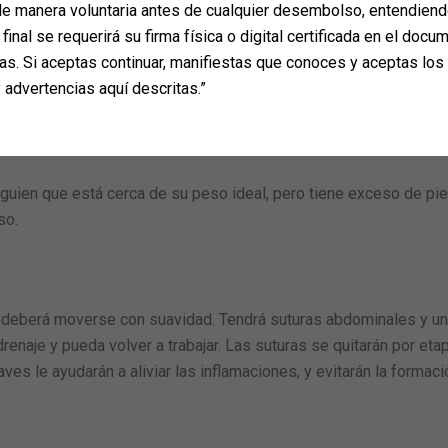
e manera voluntaria antes de cualquier desembolso, entendiend
final se requerirá su firma física o digital certificada en el docum
as. Si aceptas continuar, manifiestas que conoces y aceptas los
 advertencias aquí descritas.”
lguien que está cerca de su peso ideal, pero tiene exceso de p
eso.
deberá moverse con suavidad. Tendrá suturas abdominales y un dr
renaje y pueda volver a trabajar. Las suturas se quitarán por et
es le ayudarán a aliviar las inflamaciones, y evitarán la formac