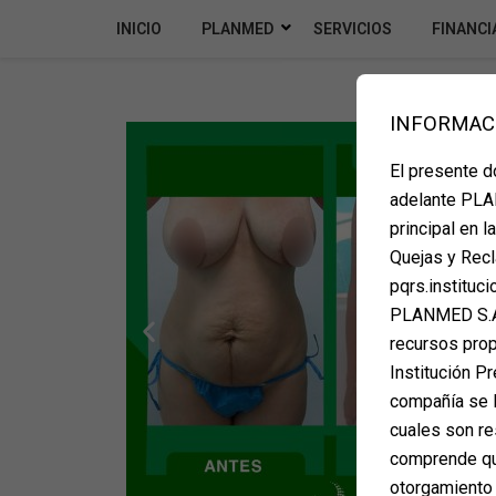
INICIO
PLANMED
SERVICIOS
FINANCI
INFORMAC
El presente 
adelante PLAN
principal en 
Quejas y Recl
pqrs.instituc
PLANMED S.A.
recursos propi
Institución Pr
compañía se l
cuales son re
comprende que
otorgamiento 