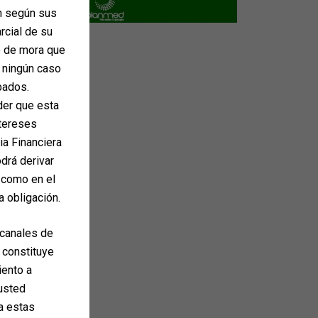
ón según sus
arcial de su
o de mora que
n ningún caso
pados.
der que esta
ntereses
ia Financiera
drá derivar
 como en el
a obligación.
 canales de
 constituye
iento a
 usted
ta estas