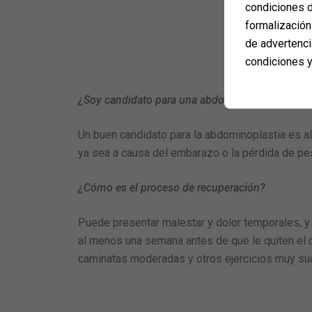
condiciones d
formalización 
de advertenci
condiciones y
¿Soy candidato para una abdominoplastia?
Un buen candidato para la abdominoplastia es a
ya sea a causa del embarazo o la pérdida de p
¿Cómo es el proceso de recuperación?
Puede presentar malestar y dolor temporales, y 
al menos una semana antes de que le quiten el d
caminatas moderadas y otros ejercicios muy suav