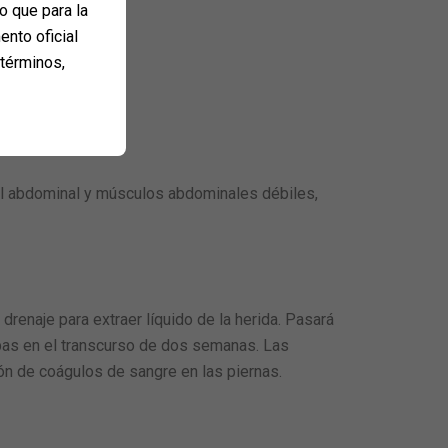
o que para la
ento oficial
 términos,
iel abdominal y músculos abdominales débiles,
enaje para extraer líquido de la herida. Pasará
apas en el transcurso de dos semanas. Las
ión de coágulos de sangre en las piernas.