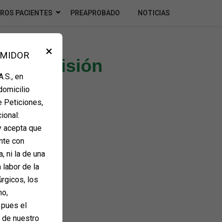
ROS PACIENTES
PREAPROBADO
NOTICIAS
×
UMIDOR
a de revisión
.S., en
domicilio
e Peticiones,
ional:
y acepta que
nte con
, ni la de una
 labor de la
úrgicos, los
mo,
 pues el
e de nuestro