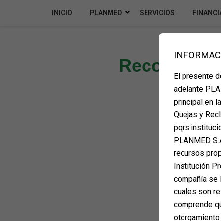
INICIO
PLANMED
SERVICIOS
FINANCI
INFORMAC
Recomendacio
El presente 
adelante PLAN
principal en 
Quejas y Recl
pqrs.instituc
PLANMED S.A.
recursos propi
Institución Pr
compañía se l
cuales son re
comprende que
otorgamiento 