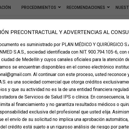
ACIÓN
PROCEDIMIENTOS
RECOMENDACIONES
NUEST
IÓN PRECONTRACTUAL Y ADVERTENCIAS AL CONS
nes para asistir a la cit
documento es suministrado por PLAN MÉDICO Y QUIRÚRGICO S.A
MED S.A.S., sociedad identificada con NIT. 900.794.105-6, con 
la ciudad de Medellín y cuyos canales oficiales para la atención d
amos se encuentran disponibles en el correo electrónico instituc
ional@gmail.com. Al continuar con este proceso, usted reconoce 
S. es una sociedad comercial que otorga créditos exclusivame
os y que su actividad no es la de una entidad financiera regulada
estadora de Servicios de Salud IPS o clínica. En consecuencia, la
imita al financiamiento y no garantiza resultados médicos o quir
sponsabilidad exclusiva del profesional que usted elija. Asimis
 el envío de su solicitud no implica una aprobación automática,
del crédito está sujeto a un riguroso análisis de riesgo por part