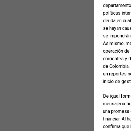
departamento 
políticas inte
deuda en cua
se hayan caus
se impondrán 
Asimismo, med
operación de 
corrientes y 
de Colombia, 
en reportes n
inicio de gest
De igual form
mensajería ti
una promesa d
financiar. Al 
confirma que 