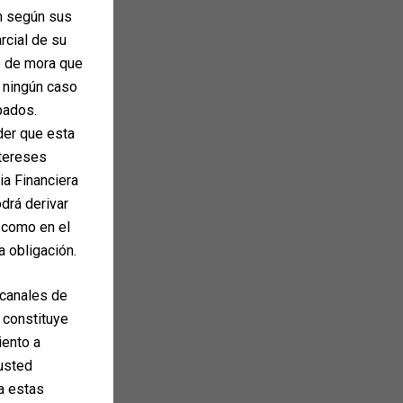
ón según sus
arcial de su
o de mora que
n ningún caso
pados.
der que esta
ntereses
ia Financiera
drá derivar
 como en el
a obligación.
 canales de
 constituye
iento a
 usted
ta estas