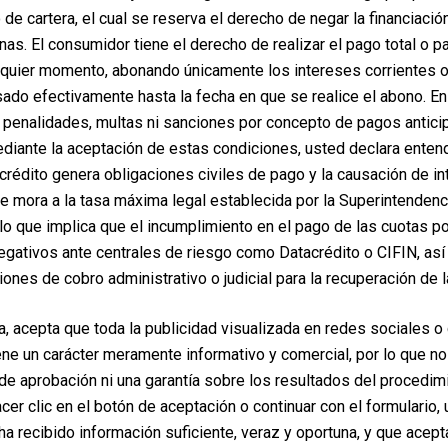
de cartera, el cual se reserva el derecho de negar la financiaci
rnas. El consumidor tiene el derecho de realizar el pago total o p
lquier momento, abonando únicamente los intereses corrientes 
ado efectivamente hasta la fecha en que se realice el abono. E
penalidades, multas ni sanciones por concepto de pagos antici
iante la aceptación de estas condiciones, usted declara enten
crédito genera obligaciones civiles de pago y la causación de i
de mora a la tasa máxima legal establecida por la Superintendenc
lo que implica que el incumplimiento en el pago de las cuotas po
egativos ante centrales de riesgo como Datacrédito o CIFIN, así
iones de cobro administrativo o judicial para la recuperación de l
a, acepta que toda la publicidad visualizada en redes sociales o
ene un carácter meramente informativo y comercial, por lo que no
e aprobación ni una garantía sobre los resultados del procedim
hacer clic en el botón de aceptación o continuar con el formulario,
ha recibido información suficiente, veraz y oportuna, y que acep