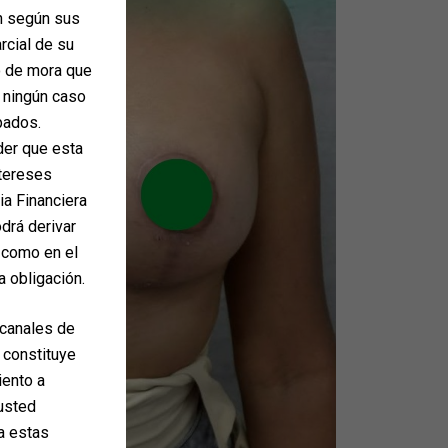
ón según sus
arcial de su
o de mora que
n ningún caso
pados.
der que esta
ntereses
ia Financiera
drá derivar
 como en el
a obligación.
 canales de
 constituye
iento a
 usted
ta estas