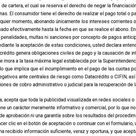
de cartera, el cual se reserva el derecho de negar la financiaci
 dos días, especialmente al
rnas. El consumidor tiene el derecho de realizar el pago total o p
anezca sentada(o) un
lquier momento, abonando únicamente los intereses corrientes 
a(o) al movilizarse,
ado efectivamente hasta la fecha en que se realice el abono. E
perimenta mareos, consuma un
penalidades, multas ni sanciones por concepto de pagos antici
elevados.
iante la aceptación de estas condiciones, usted declara enten
n gas y en poca cantidad. Si lo
crédito genera obligaciones civiles de pago y la causación de i
dietas blandas.
de mora a la tasa máxima legal establecida por la Superintendenc
ún la prescripción médica. No
lo que implica que el incumplimiento en el pago de las cuotas po
formulados por su médico.
egativos ante centrales de riesgo como Datacrédito o CIFIN, así
 médico lo autorice.
iones de cobro administrativo o judicial para la recuperación de l
 tengan equimosis (morados).
ientras se baña o utiliza los
a, acepta que toda la publicidad visualizada en redes sociales o
ervicios sanitarios con la
ene un carácter meramente informativo y comercial, por lo que no
e aprobación ni una garantía sobre los resultados del procedim
su médico.
hacer clic en el botón de aceptación o continuar con el formulario,
o de los tres días siguientes a
ha recibido información suficiente, veraz y oportuna, y que acep
o. Esta cita será asignada por