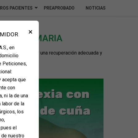
ROS PACIENTES
PREAPROBADO
NOTICIAS
×
UMIDOR
EXIA MAMARIA
.S., en
ales para asegurar una recuperación adecuada y
domicilio
e debes seguir.
e Peticiones,
ional:
y acepta que
nte con
, ni la de una
 labor de la
úrgicos, los
mo,
 pues el
e de nuestro