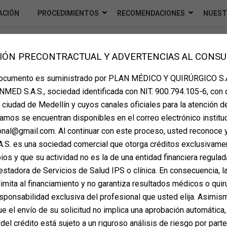
ACIÓN
PROCEDIMIENTOS
RECOMENDACIONES
NUEST
IÓN PRECONTRACTUAL Y ADVERTENCIAS AL CONS
ONES POSTQUIRÚRGICAS PARA P
documento es suministrado por PLAN MÉDICO Y QUIRÚRGICO S.A
amiento de senos, es una cirugía que requiere cuidados especi
MED S.A.S., sociedad identificada con NIT. 900.794.105-6, con 
amos una lista detallada de recomendaciones postoperatorias qu
la ciudad de Medellín y cuyos canales oficiales para la atención d
amos se encuentran disponibles en el correo electrónico instituc
ional@gmail.com. Al continuar con este proceso, usted reconoce 
S. es una sociedad comercial que otorga créditos exclusivame
os y que su actividad no es la de una entidad financiera regulada
estadora de Servicios de Salud IPS o clínica. En consecuencia, la
ar la primera noche de la
imita al financiamiento y no garantiza resultados médicos o quir
sponsabilidad exclusiva del profesional que usted elija. Asimis
dimiento, trate de estar
 el envío de su solicitud no implica una aprobación automática,
hol, no fume y evite
del crédito está sujeto a un riguroso análisis de riesgo por part