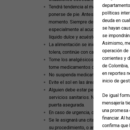
departamento 
Tendrá tendencia al mareo los primeros
políticas inte
ponerse de pie. Antes de hacerlo, perm
deuda en cua
momento. Siempre debe estar acompañad
se hayan caus
especialmente al acudir al baño. Si ex
se impondrán 
líquido dulce y acuéstese con los pies 
Asimismo, med
La alimentación se inicia con líquidos si
operación de 
tolera, continúe con caldos, gelatinas o 
corrientes y 
Tome los analgésicos y antibióticos seg
de Colombia, 
tome medicamentos que no hayan sido 
en reportes n
No suspenda medicamentos hasta que el
inicio de gest
Evite el sol en las áreas de la piel que
Alguien debe estar pendiente de usted m
De igual form
servicios sanitarios. No debe usar los s
mensajería ti
puerta asegurada.
una promesa d
En caso de urgencia, comuníquese con 
financiar. Al 
Se le asignará una cita de revisión dentr
confirma que 
su procedimiento, o antes si es necesari