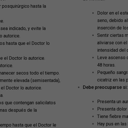
r posquirúrgico hasta la
Dolor en el est
seno, debido al
ce.
inserción de lo
sea indicado, y evite la
Sentir ciertas 
o autorice.
aliviarse con el
os hasta que el Doctor lo
intensidad del 
Leve ascenso de
 el Doctor lo autorice.
48 horas.
torice.
Pequeño sangra
anecer secos todo el tiempo.
cicatriz en las
amente elevada (semisentada),
Debe preocuparse si:
el Doctor lo autorice.
a.
Presenta un aum
s que contengan salicilatos
Presenta dolor
nas después de la
Tiene fiebre ma
Hay pus en las 
tiempo hasta que el Doctor le