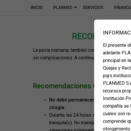
INICIO
PLANMED
SERVICIOS
FINANCI
INFORMAC
RECOMENDACI
El presente 
La pexia mamaria, también conocida como levant
adelante PLAN
sin complicaciones. A continuación, te present
principal en 
Quejas y Recl
pqrs.instituc
PLANMED S.A.
Recomendaciones Generales
recursos propi
Institución Pr
No debe permanecer sola(o) en su hog
compañía se l
cirugía.
cuales son re
Durante las 24 horas siguientes al proce
comprende que
tranquila(o). No maneje, no consuma alco
otorgamiento 
situaciones estresantes.