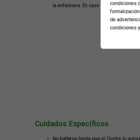
condiciones d
la enfermera. En caso contrario, comuní
formalización 
de advertenci
condiciones y
Cuidados Específicos
No bañarse hasta que el Doctor lo autori