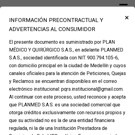
Skip
to
×
content
INFORMACIÓN PRECONTRACTUAL Y
Financiación Cirugía Plástica Medellín –
ADVERTENCIAS AL CONSUMIDOR
PLANMED
El presente documento es suministrado por PLAN
MÉDICO Y QUIRÚRGICO S.A.S., en adelante PLANMED
S.A.S., sociedad identificada con NIT. 900.794.105-6,
AGENDA TU CITA DE
con domicilio principal en la ciudad de Medellín y cuyos
canales oficiales para la atención de Peticiones, Quejas
VALORACION
y Reclamos se encuentran disponibles en el correo
Posted on
octubre 10, 2025
electrónico institucional: pqrs.institucional@gmail.com.
Al continuar con este proceso, usted reconoce y acepta
que PLANMED S.A.S. es una sociedad comercial que
otorga créditos exclusivamente con recursos propios y
que su actividad no es la de una entidad financiera
regulada, ni la de una Institución Prestadora de