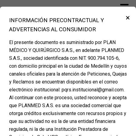
Skip
to
×
content
INFORMACIÓN PRECONTRACTUAL Y
Financiación Cirugía Plástica Medellín –
ADVERTENCIAS AL CONSUMIDOR
PLANMED
El presente documento es suministrado por PLAN
MÉDICO Y QUIRÚRGICO S.A.S., en adelante PLANMED
S.A.S., sociedad identificada con NIT. 900.794.105-6,
REGISTRA TUS DATOS Y
con domicilio principal en la ciudad de Medellín y cuyos
canales oficiales para la atención de Peticiones, Quejas
AGENDA TU CITA DE
y Reclamos se encuentran disponibles en el correo
VALORACIÓN
electrónico institucional: pqrs.institucional@gmail.com.
Al continuar con este proceso, usted reconoce y acepta
Posted on
febrero 2, 2024
que PLANMED S.A.S. es una sociedad comercial que
otorga créditos exclusivamente con recursos propios y
Recibe toda la información sobre la cirugía que deseas,
que su actividad no es la de una entidad financiera
métodos de pago y financiación
regulada, ni la de una Institución Prestadora de