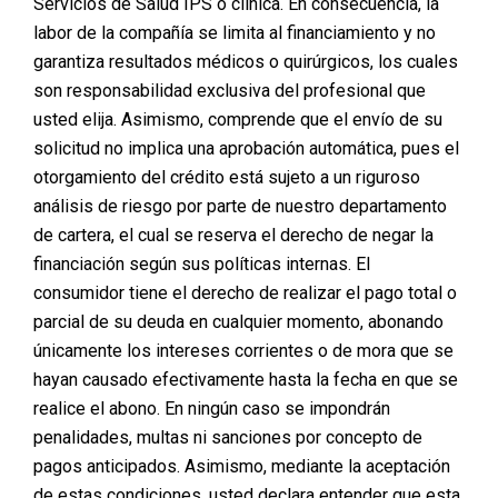
Servicios de Salud IPS o clínica. En consecuencia, la
labor de la compañía se limita al financiamiento y no
garantiza resultados médicos o quirúrgicos, los cuales
son responsabilidad exclusiva del profesional que
usted elija. Asimismo, comprende que el envío de su
solicitud no implica una aprobación automática, pues el
otorgamiento del crédito está sujeto a un riguroso
análisis de riesgo por parte de nuestro departamento
La cirugía estética ha avanzado notablemente en las
de cartera, el cual se reserva el derecho de negar la
últimas décadas, brindando a las personas la
financiación según sus políticas internas. El
posibilidad de mejorar y ajustar aspectos de su
apariencia. No obstante, antes de aventurarse en el
consumidor tiene el derecho de realizar el pago total o
mundo de los procedimientos estéticos, es
parcial de su deuda en cualquier momento, abonando
fundamental conocer algunos conceptos clave. Aquí te
únicamente los intereses corrientes o de mora que se
presentamos el ABC de la cirugía estética, una guía
hayan causado efectivamente hasta la fecha en que se
esencial para tomar decisiones informadas y seguras.
realice el abono. En ningún caso se impondrán
1.
Investigación Preliminar: Conoce tus Opciones y
penalidades, multas ni sanciones por concepto de
Expectativas
pagos anticipados. Asimismo, mediante la aceptación
de estas condiciones, usted declara entender que esta