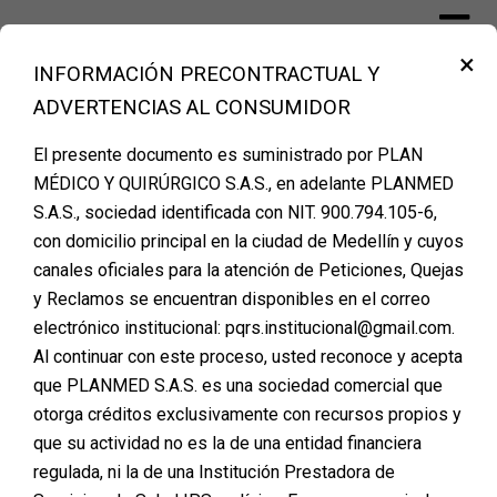
×
INFORMACIÓN PRECONTRACTUAL Y
Financiación Cirugía Plástica Medellín
ADVERTENCIAS AL CONSUMIDOR
– PLANMED
El presente documento es suministrado por PLAN
MÉDICO Y QUIRÚRGICO S.A.S., en adelante PLANMED
S.A.S., sociedad identificada con NIT. 900.794.105-6,
Todo lo que debes saber
con domicilio principal en la ciudad de Medellín y cuyos
canales oficiales para la atención de Peticiones, Quejas
antes de hacerte una
y Reclamos se encuentran disponibles en el correo
cirugía plástica
electrónico institucional: pqrs.institucional@gmail.com.
Al continuar con este proceso, usted reconoce y acepta
Posted on
mayo 16, 2024
que PLANMED S.A.S. es una sociedad comercial que
otorga créditos exclusivamente con recursos propios y
que su actividad no es la de una entidad financiera
regulada, ni la de una Institución Prestadora de