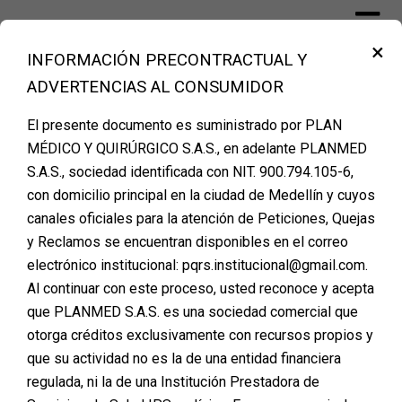
Skip
to
×
content
INFORMACIÓN PRECONTRACTUAL Y
Financiación Cirugía Plástica Medellín –
ADVERTENCIAS AL CONSUMIDOR
PLANMED
El presente documento es suministrado por PLAN
MÉDICO Y QUIRÚRGICO S.A.S., en adelante PLANMED
S.A.S., sociedad identificada con NIT. 900.794.105-6,
REGISTRA TUS DATOS Y
con domicilio principal en la ciudad de Medellín y cuyos
canales oficiales para la atención de Peticiones, Quejas
AGENDA TU CITA DE
y Reclamos se encuentran disponibles en el correo
VALORACIÓN
electrónico institucional: pqrs.institucional@gmail.com.
Al continuar con este proceso, usted reconoce y acepta
Posted on
marzo 18, 2024
que PLANMED S.A.S. es una sociedad comercial que
otorga créditos exclusivamente con recursos propios y
Recibe toda la información sobre la cirugía que deseas,
que su actividad no es la de una entidad financiera
métodos de pago y financiación
regulada, ni la de una Institución Prestadora de