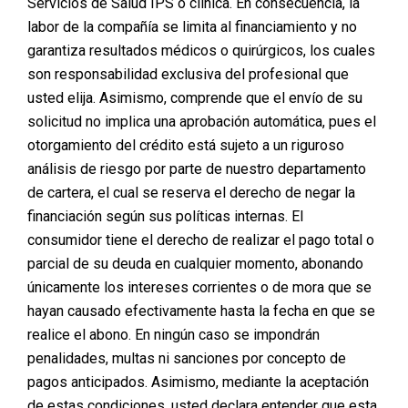
Servicios de Salud IPS o clínica. En consecuencia, la
Someterse a una cirugía plástica es un sueño para
labor de la compañía se limita al financiamiento y no
muchos, pero el costo puede ser un obstáculo
garantiza resultados médicos o quirúrgicos, los cuales
significativo. Sin embargo, contar con un presupuesto
son responsabilidad exclusiva del profesional que
limitado no significa que debas renunciar a tus
usted elija. Asimismo, comprende que el envío de su
aspiraciones estéticas. Con una planificación adecuada
solicitud no implica una aprobación automática, pues el
y las opciones de financiamiento y prestamos
correctas, puedes alcanzar la transformación que
otorgamiento del crédito está sujeto a un riguroso
deseas sin comprometer tu estabilidad financiera. A
análisis de riesgo por parte de nuestro departamento
continuación, te ofrecemos una guía para planificar tu
de cartera, el cual se reserva el derecho de negar la
cirugía plástica con un presupuesto limitado, evaluando
financiación según sus políticas internas. El
diversas opciones de financiamiento y préstamos, y
evitando deudas innecesarias.
consumidor tiene el derecho de realizar el pago total o
parcial de su deuda en cualquier momento, abonando
únicamente los intereses corrientes o de mora que se
Explora Opciones de Financiamiento Personalizadas
hayan causado efectivamente hasta la fecha en que se
Lo primero que debes considerar es que existen
realice el abono. En ningún caso se impondrán
diversas opciones de financiamiento que se adaptan a
penalidades, multas ni sanciones por concepto de
tus necesidades y capacidad de pago. En lugar de optar
por un préstamo personal tradicional, explora
pagos anticipados. Asimismo, mediante la aceptación
soluciones específicas para cirugía plástica, como las
de estas condiciones, usted declara entender que esta