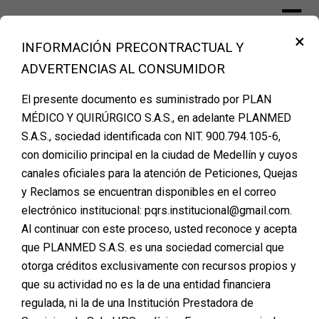
×
INFORMACIÓN PRECONTRACTUAL Y
Financiación Cirugía Plástica Medellín
ADVERTENCIAS AL CONSUMIDOR
– PLANMED
El presente documento es suministrado por PLAN
MÉDICO Y QUIRÚRGICO S.A.S., en adelante PLANMED
S.A.S., sociedad identificada con NIT. 900.794.105-6,
El Camino a la
con domicilio principal en la ciudad de Medellín y cuyos
canales oficiales para la atención de Peticiones, Quejas
Transformación: Cómo
y Reclamos se encuentran disponibles en el correo
Planificar tu Cirugía
electrónico institucional: pqrs.institucional@gmail.com.
Al continuar con este proceso, usted reconoce y acepta
Plástica con Presupuesto
que PLANMED S.A.S. es una sociedad comercial que
Limitado
otorga créditos exclusivamente con recursos propios y
que su actividad no es la de una entidad financiera
Posted on
agosto 21, 2024
regulada, ni la de una Institución Prestadora de