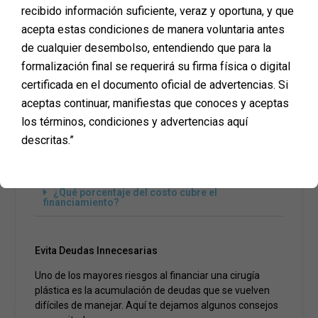
Evalúa tus Opciones Financieras
recibido información suficiente, veraz y oportuna, y que
acepta estas condiciones de manera voluntaria antes
Antes de comprometerte con cualquier opción de
financiamiento, es crucial que evalúes cuidadosamente
de cualquier desembolso, entendiendo que para la
tus alternativas. Aquí tienes algunas preguntas clave
formalización final se requerirá su firma física o digital
que debes hacer:
certificada en el documento oficial de advertencias. Si
aceptas continuar, manifiestas que conoces y aceptas
¿Cuál es la tasa de interés?
los términos, condiciones y advertencias aquí
¿Cuáles son los términos de pago?
descritas.”
¿Hay penalidades por pagos anticipados?
¿Qué porcentaje del costo cubre el
financiamiento?
Evita Deudas Innecesarias
Uno de los mayores riesgos al financiar una cirugía
plástica es la acumulación de deudas que se vuelven
difíciles de manejar. Aquí te dejamos algunos consejos