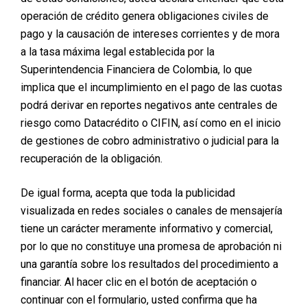
que ofrece PLANMED. Este tipo de financiamiento suele
operación de crédito genera obligaciones civiles de
ofrecer mejores condiciones y mayor flexibilidad en
pago y la causación de intereses corrientes y de mora
términos de plazos y montos financiados.
a la tasa máxima legal establecida por la
Superintendencia Financiera de Colombia, lo que
implica que el incumplimiento en el pago de las cuotas
podrá derivar en reportes negativos ante centrales de
riesgo como Datacrédito o CIFIN, así como en el inicio
de gestiones de cobro administrativo o judicial para la
recuperación de la obligación.
De igual forma, acepta que toda la publicidad
visualizada en redes sociales o canales de mensajería
tiene un carácter meramente informativo y comercial,
Consejo: Busca programas que cubran un
porcentaje significativo del costo del procedimiento
por lo que no constituye una promesa de aprobación ni
y que ofrezcan cuotas flexibles, como las de
una garantía sobre los resultados del procedimiento a
PLANMED, que permiten pagos en cómodas cuotas
hasta 72 meses.
financiar. Al hacer clic en el botón de aceptación o
continuar con el formulario, usted confirma que ha