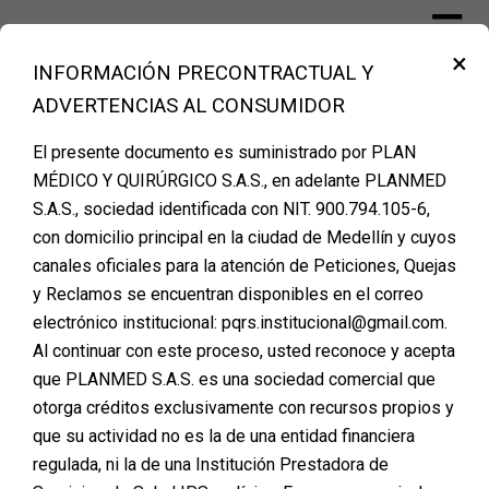
Skip
to
×
content
INFORMACIÓN PRECONTRACTUAL Y
Financiación Cirugía Plástica Medellín –
ADVERTENCIAS AL CONSUMIDOR
PLANMED
El presente documento es suministrado por PLAN
MÉDICO Y QUIRÚRGICO S.A.S., en adelante PLANMED
S.A.S., sociedad identificada con NIT. 900.794.105-6,
AGENDA TU CITA DE
con domicilio principal en la ciudad de Medellín y cuyos
canales oficiales para la atención de Peticiones, Quejas
VALORACION
y Reclamos se encuentran disponibles en el correo
Posted on
marzo 31, 2026
electrónico institucional: pqrs.institucional@gmail.com.
Al continuar con este proceso, usted reconoce y acepta
que PLANMED S.A.S. es una sociedad comercial que
otorga créditos exclusivamente con recursos propios y
que su actividad no es la de una entidad financiera
regulada, ni la de una Institución Prestadora de