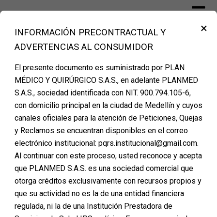
Skip
to
×
content
INFORMACIÓN PRECONTRACTUAL Y
Financiación Cirugía Plástica Medellín –
ADVERTENCIAS AL CONSUMIDOR
PLANMED
El presente documento es suministrado por PLAN
MÉDICO Y QUIRÚRGICO S.A.S., en adelante PLANMED
S.A.S., sociedad identificada con NIT. 900.794.105-6,
AGENDA TU CITA DE
con domicilio principal en la ciudad de Medellín y cuyos
canales oficiales para la atención de Peticiones, Quejas
VALORACION
y Reclamos se encuentran disponibles en el correo
Posted on
noviembre 14, 2025
electrónico institucional: pqrs.institucional@gmail.com.
Al continuar con este proceso, usted reconoce y acepta
que PLANMED S.A.S. es una sociedad comercial que
otorga créditos exclusivamente con recursos propios y
que su actividad no es la de una entidad financiera
regulada, ni la de una Institución Prestadora de