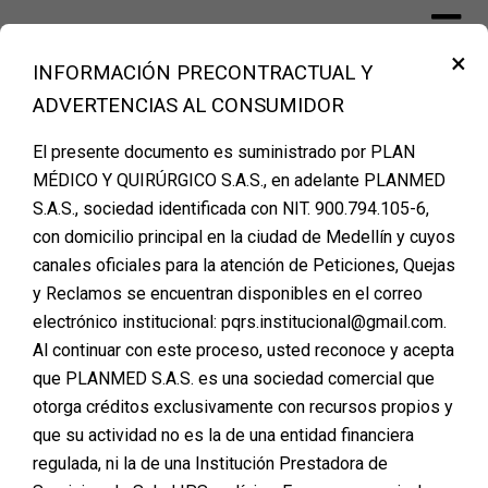
×
INFORMACIÓN PRECONTRACTUAL Y
Financiación Cirugía Plástica Medellín
ADVERTENCIAS AL CONSUMIDOR
– PLANMED
El presente documento es suministrado por PLAN
MÉDICO Y QUIRÚRGICO S.A.S., en adelante PLANMED
S.A.S., sociedad identificada con NIT. 900.794.105-6,
Impacto emocional: ¿Cómo
con domicilio principal en la ciudad de Medellín y cuyos
canales oficiales para la atención de Peticiones, Quejas
contribuye la cirugía
y Reclamos se encuentran disponibles en el correo
plástica al bienestar
electrónico institucional: pqrs.institucional@gmail.com.
Al continuar con este proceso, usted reconoce y acepta
mental?
que PLANMED S.A.S. es una sociedad comercial que
Posted on
julio 8, 2025
otorga créditos exclusivamente con recursos propios y
que su actividad no es la de una entidad financiera
regulada, ni la de una Institución Prestadora de
Durante años, la cirugía plástica ha sido vista