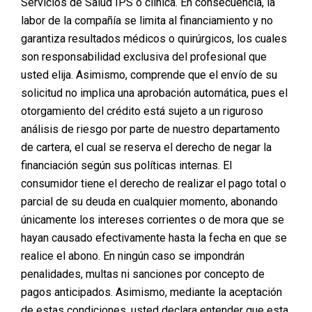
Servicios de Salud IPS o clínica. En consecuencia, la
únicamente como una herramienta para modificar la
apariencia física. Pero cada vez más estudios y
labor de la compañía se limita al financiamiento y no
experiencias reales demuestran que su efecto va
garantiza resultados médicos o quirúrgicos, los cuales
mucho más allá del cuerpo:
transforma la mente, la
son responsabilidad exclusiva del profesional que
autoestima y la forma en que las personas se
usted elija. Asimismo, comprende que el envío de su
relacionan con el mundo
.
solicitud no implica una aprobación automática, pues el
En este artículo exploramos el impacto emocional de la
otorgamiento del crédito está sujeto a un riguroso
cirugía plástica, qué dice la ciencia al respecto, y por
análisis de riesgo por parte de nuestro departamento
qué en Planmed no solo financiamos procedimientos,
de cartera, el cual se reserva el derecho de negar la
sino que acompañamos procesos de vida.
financiación según sus políticas internas. El
Más que estética: una herramienta de
consumidor tiene el derecho de realizar el pago total o
salud emocional
parcial de su deuda en cualquier momento, abonando
únicamente los intereses corrientes o de mora que se
¿Sabías que
la mejora de la imagen corporal está
hayan causado efectivamente hasta la fecha en que se
directamente relacionada con el bienestar
realice el abono. En ningún caso se impondrán
psicológico
?
penalidades, multas ni sanciones por concepto de
Un estudio publicado por la revista
Clinical Psychological
pagos anticipados. Asimismo, mediante la aceptación
Science
reveló que pacientes que se sometieron a
de estas condiciones, usted declara entender que esta