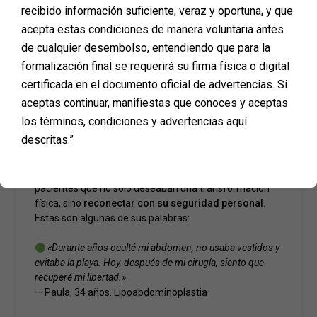
recibido información suficiente, veraz y oportuna, y que
acepta estas condiciones de manera voluntaria antes
de cualquier desembolso, entendiendo que para la
Fuente: Clinical Psychological
formalización final se requerirá su firma física o digital
Science – Cirugía plástica y
certificada en el documento oficial de advertencias. Si
bienestar
aceptas continuar, manifiestas que conoces y aceptas
los términos, condiciones y advertencias aquí
Casos reales: más allá del cambio
descritas.”
físico
En Planmed hemos acompañado a cientos de
pacientes que no solo deseaban una transformación
física, sino
reconectar con su seguridad personal
.
Estas son algunas de sus palabras:
«Durante años oculté mi abdomen, no usaba vestidos y
evitaba la playa. Hoy, después de mi cirugía, siento que
recuperé mi libertad.»
— Paula, 34 años. Lipoabdominoplastia