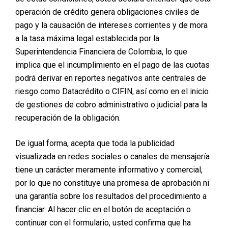
cirugía plástica mostraron:
operación de crédito genera obligaciones civiles de
pago y la causación de intereses corrientes y de mora
Un aumento significativo en
autoestima
.
Reducción de síntomas de
depresión
.
a la tasa máxima legal establecida por la
Mayor motivación para realizar actividades sociales
Superintendencia Financiera de Colombia, lo que
o profesionales.
implica que el incumplimiento en el pago de las cuotas
Mejor percepción de su salud física y emocional.
podrá derivar en reportes negativos ante centrales de
Esto se debe a que, al reconocerse en el espejo y
riesgo como Datacrédito o CIFIN, así como en el inicio
sentirse más cómodos con su imagen, muchas
de gestiones de cobro administrativo o judicial para la
personas
rompen ciclos de inseguridad acumulados
recuperación de la obligación.
por años
.
De igual forma, acepta que toda la publicidad
visualizada en redes sociales o canales de mensajería
tiene un carácter meramente informativo y comercial,
por lo que no constituye una promesa de aprobación ni
una garantía sobre los resultados del procedimiento a
financiar. Al hacer clic en el botón de aceptación o
continuar con el formulario, usted confirma que ha