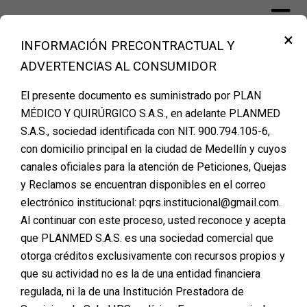
×
INFORMACIÓN PRECONTRACTUAL Y
Financiación Cirugía Plástica Medellín
ADVERTENCIAS AL CONSUMIDOR
– PLANMED
El presente documento es suministrado por PLAN
MÉDICO Y QUIRÚRGICO S.A.S., en adelante PLANMED
S.A.S., sociedad identificada con NIT. 900.794.105-6,
Formas de Pago en
con domicilio principal en la ciudad de Medellín y cuyos
canales oficiales para la atención de Peticiones, Quejas
Planmed: Flexibilidad para
y Reclamos se encuentran disponibles en el correo
tu Cirugía Plástica
electrónico institucional: pqrs.institucional@gmail.com.
Al continuar con este proceso, usted reconoce y acepta
Posted on
enero 31, 2025
que PLANMED S.A.S. es una sociedad comercial que
otorga créditos exclusivamente con recursos propios y
En Planmed, sabemos que cada persona tiene
que su actividad no es la de una entidad financiera
necesidades y posibilidades diferentes cuando se trata
regulada, ni la de una Institución Prestadora de
de financiar su cirugía plástica. Por eso, ofrecemos