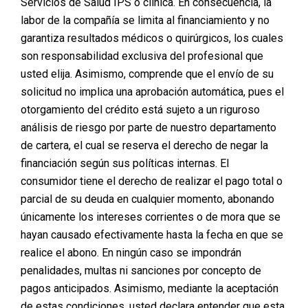
Servicios de Salud IPS o clínica. En consecuencia, la
diversas opciones de pago que se adaptan a tu
comodidad y facilitan el acceso a tu procedimiento de
labor de la compañía se limita al financiamiento y no
forma segura y sin complicaciones.
garantiza resultados médicos o quirúrgicos, los cuales
son responsabilidad exclusiva del profesional que
A continuación, te explicamos las diferentes formas de
usted elija. Asimismo, comprende que el envío de su
pago que tienes disponibles al momento de financiar tu
solicitud no implica una aprobación automática, pues el
cirugía con nosotros.
otorgamiento del crédito está sujeto a un riguroso
1. Transferencia Bancaria
análisis de riesgo por parte de nuestro departamento
de cartera, el cual se reserva el derecho de negar la
Si prefieres realizar pagos de manera rápida y segura
desde tu cuenta bancaria, puedes optar por la
financiación según sus políticas internas. El
transferencia electrónica. Esta opción te permite hacer
consumidor tiene el derecho de realizar el pago total o
pagos desde cualquier lugar sin necesidad de
parcial de su deuda en cualquier momento, abonando
desplazarte, asegurando que tu dinero llegue
únicamente los intereses corrientes o de mora que se
directamente a su destino de forma confiable.
hayan causado efectivamente hasta la fecha en que se
2. Pago en Efectivo
realice el abono. En ningún caso se impondrán
penalidades, multas ni sanciones por concepto de
Para quienes prefieren pagar en físico, aceptamos
pagos en efectivo en nuestras oficinas o en los puntos
pagos anticipados. Asimismo, mediante la aceptación
de pago autorizados. Si eliges esta opción, asegúrate
de estas condiciones, usted declara entender que esta