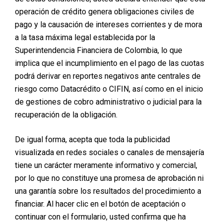
de solicitar tu comprobante de pago para mayor
operación de crédito genera obligaciones civiles de
seguridad y control.
pago y la causación de intereses corrientes y de mora
3. Tarjeta de Crédito
a la tasa máxima legal establecida por la
Superintendencia Financiera de Colombia, lo que
Otra opción conveniente es el pago con tarjeta de
implica que el incumplimiento en el pago de las cuotas
crédito. Puedes elegir pagar el valor total o dividirlo en
cuotas según las condiciones de tu entidad bancaria.
podrá derivar en reportes negativos ante centrales de
Esta alternativa es ideal si deseas distribuir los pagos
riesgo como Datacrédito o CIFIN, así como en el inicio
de manera más cómoda y aprovechar los beneficios
de gestiones de cobro administrativo o judicial para la
que te ofrece tu tarjeta.
recuperación de la obligación.
4. Link de Pago
De igual forma, acepta que toda la publicidad
Si prefieres realizar el pago sin salir de casa, ponemos
visualizada en redes sociales o canales de mensajería
a tu disposición un link de pago seguro. Con este
tiene un carácter meramente informativo y comercial,
método, puedes hacer tu pago de forma rápida y
sencilla desde tu celular o computadora, garantizando
por lo que no constituye una promesa de aprobación ni
una transacción protegida y sin complicaciones.
una garantía sobre los resultados del procedimiento a
financiar. Al hacer clic en el botón de aceptación o
5. Convenio con Sistecrédito
continuar con el formulario, usted confirma que ha