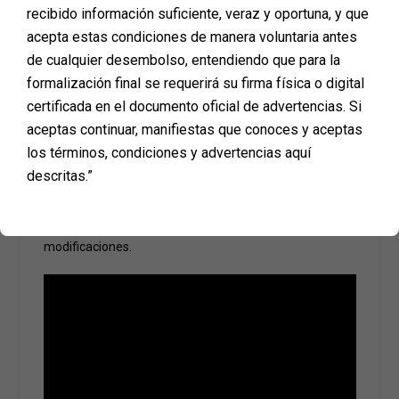
Planmed tiene un convenio con
Sistecrédito
, una
recibido información suficiente, veraz y oportuna, y que
entidad que permite financiar tu cirugía con un crédito
acepta estas condiciones de manera voluntaria antes
fácil y accesible. Si deseas realizar tu procedimiento y
de cualquier desembolso, entendiendo que para la
prefieres pagar en cuotas, esta opción puede ser la
formalización final se requerirá su firma física o digital
mejor alternativa para ti.
certificada en el documento oficial de advertencias. Si
6. Pago de la Cuota Inicial con Plan Separe
aceptas continuar, manifiestas que conoces y aceptas
los términos, condiciones y advertencias aquí
En caso de que necesites reunir el valor de la cuota
inicial de tu cirugía, Planmed te ofrece la opción de
Plan
descritas.”
Separe
. Con este sistema, puedes apartar tu cirugía y
pagar la inicial en un plazo de hasta 6 meses,
asegurando que el valor cotizado se mantenga sin
modificaciones.