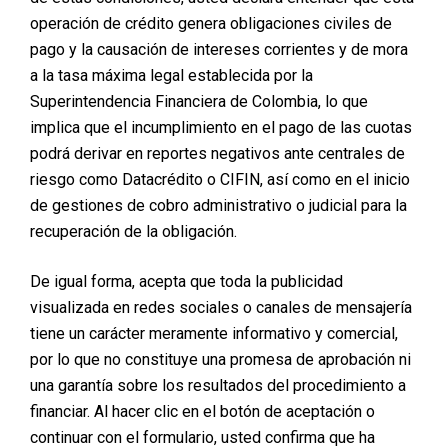
otra recomendación específica para tu tipo de piel y el
operación de crédito genera obligaciones civiles de
procedimiento realizado.
pago y la causación de intereses corrientes y de mora
a la tasa máxima legal establecida por la
2. Mantén la Zona de la Cicatriz Limpia y Protegida
Superintendencia Financiera de Colombia, lo que
implica que el incumplimiento en el pago de las cuotas
Evita rascar o frotar la cicatriz, ya que esto puede retrasar el
proceso de curación y aumentar el riesgo de infección.
podrá derivar en reportes negativos ante centrales de
riesgo como Datacrédito o CIFIN, así como en el inicio
de gestiones de cobro administrativo o judicial para la
3. Hidratación y Nutrición Adecuadas
recuperación de la obligación.
Bebe suficiente agua y consume alimentos ricos en
antioxidantes y nutrientes esenciales para promover la
De igual forma, acepta que toda la publicidad
regeneración celular y la salud de la piel.
visualizada en redes sociales o canales de mensajería
tiene un carácter meramente informativo y comercial,
por lo que no constituye una promesa de aprobación ni
4. Evita la Exposición al Sol
una garantía sobre los resultados del procedimiento a
Es importante proteger las cicatrices del sol usando protector
financiar. Al hacer clic en el botón de aceptación o
solar y prendas de vestir que cubran la zona tratada,
especialmente durante los primeros meses después del
continuar con el formulario, usted confirma que ha
procedimiento.