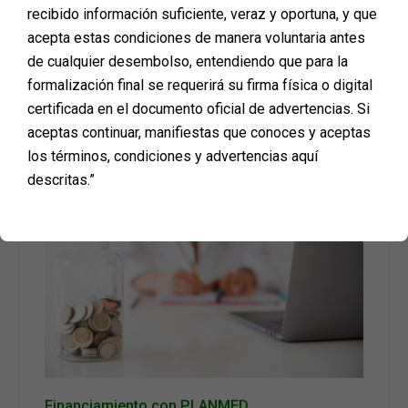
recibido información suficiente, veraz y oportuna, y que
acepta estas condiciones de manera voluntaria antes
de cualquier desembolso, entendiendo que para la
5. Considera el Uso de Tratamientos Especializados
formalización final se requerirá su firma física o digital
Tu cirujano plástico puede recomendar tratamientos
certificada en el documento oficial de advertencias. Si
especializados para mejorar la apariencia de las cicatrices, como
cremas o geles.
aceptas continuar, manifiestas que conoces y aceptas
los términos, condiciones y advertencias aquí
descritas.”
Financiamiento con PLANMED