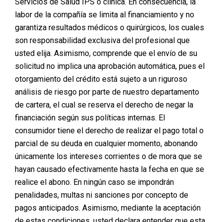
Servicios de Salud IPS o clínica. En consecuencia, la
desaparezcan por completo, hay medidas que puedes
tomar para minimizar su apariencia y promover una
labor de la compañía se limita al financiamiento y no
cicatrización óptima. A continuación, te presentamos
garantiza resultados médicos o quirúrgicos, los cuales
algunos
consejos para cuidar tus cicatrices
y lograr los
son responsabilidad exclusiva del profesional que
mejores resultados posibles.
usted elija. Asimismo, comprende que el envío de su
solicitud no implica una aprobación automática, pues el
otorgamiento del crédito está sujeto a un riguroso
análisis de riesgo por parte de nuestro departamento
de cartera, el cual se reserva el derecho de negar la
financiación según sus políticas internas. El
consumidor tiene el derecho de realizar el pago total o
parcial de su deuda en cualquier momento, abonando
únicamente los intereses corrientes o de mora que se
hayan causado efectivamente hasta la fecha en que se
realice el abono. En ningún caso se impondrán
penalidades, multas ni sanciones por concepto de
1. Sigue las Instrucciones de tu Cirujano Plástico
pagos anticipados. Asimismo, mediante la aceptación
Esto puede incluir el uso de vendajes, cremas tópicas y cualquier
de estas condiciones, usted declara entender que esta