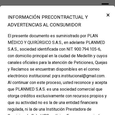
×
INFORMACIÓN PRECONTRACTUAL Y
Financiación Cirugía Plástica Medellín
ADVERTENCIAS AL CONSUMIDOR
– PLANMED
El presente documento es suministrado por PLAN
MÉDICO Y QUIRÚRGICO S.A.S., en adelante PLANMED
S.A.S., sociedad identificada con NIT. 900.794.105-6,
Cómo Cuidar tus
con domicilio principal en la ciudad de Medellín y cuyos
canales oficiales para la atención de Peticiones, Quejas
Cicatrices Después de una
y Reclamos se encuentran disponibles en el correo
Cirugía Plástica
electrónico institucional: pqrs.institucional@gmail.com.
Al continuar con este proceso, usted reconoce y acepta
Posted on
mayo 27, 2024
que PLANMED S.A.S. es una sociedad comercial que
otorga créditos exclusivamente con recursos propios y
Las cicatrices son una parte natural del proceso de
que su actividad no es la de una entidad financiera
curación tras cualquier procedimiento quirúrgico.
regulada, ni la de una Institución Prestadora de
Aunque es poco probable que las cicatrices