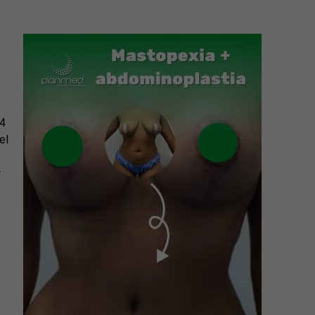
24
el
r