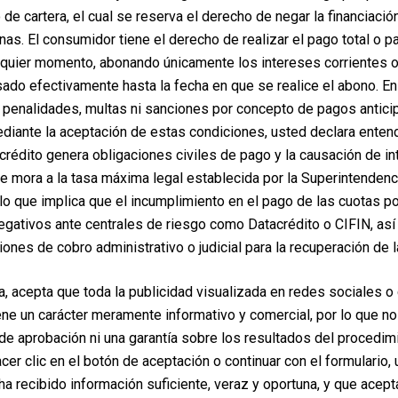
ca es segura siempre que se realice bajo evaluación
de cartera, el cual se reserva el derecho de negar la financiaci
nables y condiciones clínicas del paciente que lo
rnas. El consumidor tiene el derecho de realizar el pago total o p
lquier momento, abonando únicamente los intereses corrientes 
ado efectivamente hasta la fecha en que se realice el abono. E
penalidades, multas ni sanciones por concepto de pagos antici
iante la aceptación de estas condiciones, usted declara enten
crédito genera obligaciones civiles de pago y la causación de i
de mora a la tasa máxima legal establecida por la Superintendenc
lo que implica que el incumplimiento en el pago de las cuotas po
egativos ante centrales de riesgo como Datacrédito o CIFIN, así
iones de cobro administrativo o judicial para la recuperación de l
a, acepta que toda la publicidad visualizada en redes sociales o
ene un carácter meramente informativo y comercial, por lo que no
e aprobación ni una garantía sobre los resultados del procedim
hacer clic en el botón de aceptación o continuar con el formulario,
ha recibido información suficiente, veraz y oportuna, y que acep