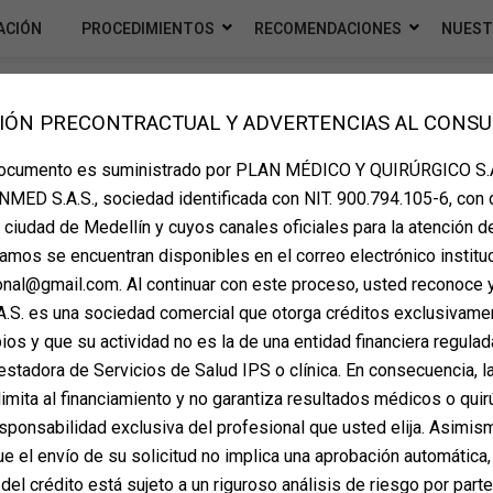
ACIÓN
PROCEDIMIENTOS
RECOMENDACIONES
NUEST
IÓN PRECONTRACTUAL Y ADVERTENCIAS AL CONS
¿Qué procedimientos puedes
documento es suministrado por PLAN MÉDICO Y QUIRÚRGICO S.A
MED S.A.S., sociedad identificada con NIT. 900.794.105-6, con 
iar juntos?
la ciudad de Medellín y cuyos canales oficiales para la atención d
on
mayo 26, 2025
amos se encuentran disponibles en el correo electrónico instituc
ional@gmail.com. Al continuar con este proceso, usted reconoce 
 es más común que los pacientes busquen una
S. es una sociedad comercial que otorga créditos exclusivame
nto quirúrgico. Las cirugías combinadas permiten
os y que su actividad no es la de una entidad financiera regulada
 sesión, ahorrando tiempo de recuperación, costos
estadora de Servicios de Salud IPS o clínica. En consecuencia, la
itando también el aspecto financiero.
imita al financiamiento y no garantiza resultados médicos o quir
sponsabilidad exclusiva del profesional que usted elija. Asimis
da?
 el envío de su solicitud no implica una aprobación automática,
ertificado realiza dos o más procedimientos durante
del crédito está sujeto a un riguroso análisis de riesgo por part