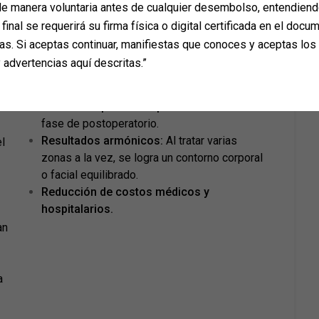
e manera voluntaria antes de cualquier desembolso, entendiend
final se requerirá su firma física o digital certificada en el docum
as. Si aceptas continuar, manifiestas que conoces y aceptas los
 advertencias aquí descritas.”
Beneficios de las cirugías combinadas
Menor tiempo de recuperación:
Una sola
fase de postoperatorio.
Resultados armónicos:
Al tratar varias
el
zonas a la vez, se logra un contorno corporal
o facial equilibrado.
Reducción de costos médicos y
hospitalarios.
an
a