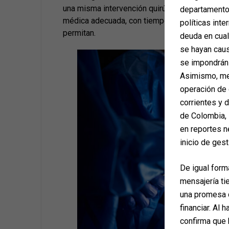
una misma intervención quirúrgica. Esta prácti
departamento 
médica adecuada, con tiempos quirúrgicos razo
políticas inte
permitan.
deuda en cua
se hayan caus
se impondrán 
Asimismo, med
operación de 
corrientes y 
de Colombia, 
en reportes n
inicio de gest
De igual form
mensajería ti
una promesa d
financiar. Al 
confirma que 