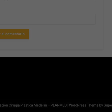
ación Cirugía Plástica Medellín – PLANMED
| WordPress Theme by
Supe