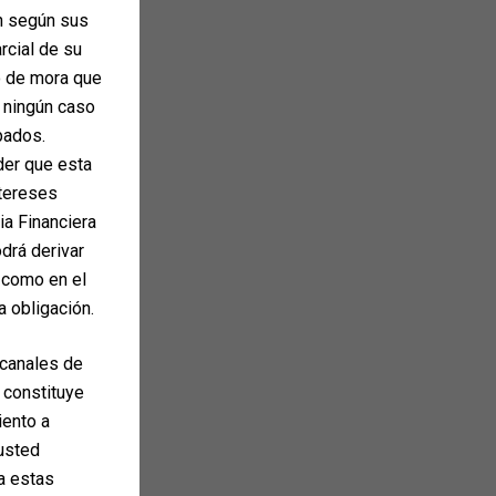
ón según sus
arcial de su
o de mora que
n ningún caso
pados.
der que esta
ntereses
ia Financiera
drá derivar
 como en el
a obligación.
 canales de
 constituye
iento a
 usted
ta estas