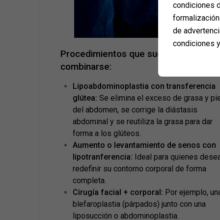
condiciones d
formalización 
de advertenci
condiciones y
Procedimientos que suelen
combinarse:
Lipoabdominoplastia con transferencia
glútea:
Se elimina el exceso de grasa y pi
del abdomen, se corrige la diástasis
abdominal y se reutiliza la grasa para dar
forma a los glúteos.
Aumento o levantamiento de senos con
lipotranferencia:
Ideal para quienes dese
redefinir su contorno corporal de forma
completa.
Cirugía facial + corporal:
Por ejemplo, un
blefaroplastia (párpados) junto con una
liposucción o abdominoplastia.