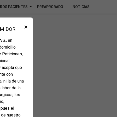
ROS PACIENTES
PREAPROBADO
NOTICIAS
×
UMIDOR
.S., en
domicilio
e Peticiones,
ional:
y acepta que
nte con
, ni la de una
 labor de la
úrgicos, los
mo,
 pues el
e de nuestro