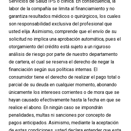
Servicios de Salud IPS o clínica. En consecuencia, la
combina la liposucción con la abdominoplastia,
permitiendo eliminar el exceso de grasa y piel, al
labor de la compañía se limita al financiamiento y no
tiempo que se refuerzan los músculos abdominales. Es
garantiza resultados médicos o quirúrgicos, los cuales
una cirugía ideal para quienes desean mejorar la
son responsabilidad exclusiva del profesional que
apariencia de su abdomen y recuperar una figura más
usted elija. Asimismo, comprende que el envío de su
armoniosa. A continuación, exploramos sus principales
solicitud no implica una aprobación automática, pues el
beneficios:
otorgamiento del crédito está sujeto a un riguroso
1.
Redefine la Figura
análisis de riesgo por parte de nuestro departamento
de cartera, el cual se reserva el derecho de negar la
El procedimiento permite eliminar el exceso de piel y
grasa en la zona abdominal, esculpiendo el contorno
financiación según sus políticas internas. El
corporal. Esto da como resultado un abdomen más
consumidor tiene el derecho de realizar el pago total o
firme y estilizado, proporcionando una apariencia más
parcial de su deuda en cualquier momento, abonando
proporcionada y tonificada.
únicamente los intereses corrientes o de mora que se
2.
Corrección de la Diástasis Abdominal
hayan causado efectivamente hasta la fecha en que se
realice el abono. En ningún caso se impondrán
Tras embarazos o cambios drásticos de peso, los
penalidades, multas ni sanciones por concepto de
músculos abdominales pueden separarse, generando
debilidad en la zona media del cuerpo. La
pagos anticipados. Asimismo, mediante la aceptación
lipoabdominoplastia corrige esta separación mediante
de estas condiciones, usted declara entender que esta