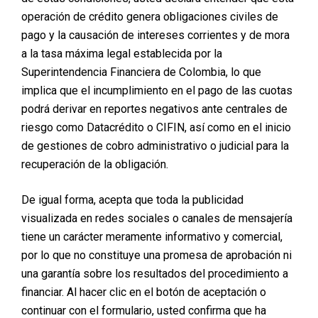
la reparación de la pared abdominal, ofreciendo un
operación de crédito genera obligaciones civiles de
abdomen más plano y firme.
pago y la causación de intereses corrientes y de mora
3.
Mejora de la Postura y Reducción de Dolor
a la tasa máxima legal establecida por la
Lumbar
Superintendencia Financiera de Colombia, lo que
implica que el incumplimiento en el pago de las cuotas
Al fortalecer la musculatura abdominal, se proporciona
podrá derivar en reportes negativos ante centrales de
un mejor soporte a la columna vertebral. Esto
contribuye a una postura más erguida y puede reducir
riesgo como Datacrédito o CIFIN, así como en el inicio
molestias en la zona lumbar causadas por la falta de
de gestiones de cobro administrativo o judicial para la
soporte en el core.
recuperación de la obligación.
4.
Resultados Duraderos
De igual forma, acepta que toda la publicidad
Con hábitos saludables, como una alimentación
visualizada en redes sociales o canales de mensajería
equilibrada y ejercicio regular, los resultados de la
tiene un carácter meramente informativo y comercial,
lipoabdominoplastia pueden mantenerse en el tiempo.
Aunque el cuerpo sigue su proceso natural de
por lo que no constituye una promesa de aprobación ni
envejecimiento, la mejora en la silueta es notable y
una garantía sobre los resultados del procedimiento a
prolongada.
financiar. Al hacer clic en el botón de aceptación o
continuar con el formulario, usted confirma que ha
5.
Impacto en la Autoestima y Confianza