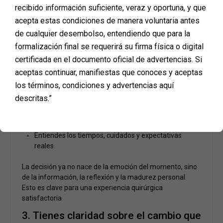
recibido información suficiente, veraz y oportuna, y que
2. Has tomado una decisión
acepta estas condiciones de manera voluntaria antes
informada, no impulsiva
de cualquier desembolso, entendiendo que para la
formalización final se requerirá su firma física o digital
Estar lista para una cirugía implica haber recorrido un
certificada en el documento oficial de advertencias. Si
proceso de análisis previo. No buscas convencerte,
aceptas continuar, manifiestas que conoces y aceptas
porque ya lo hiciste.
los términos, condiciones y advertencias aquí
Esta señal aparece cuando:
descritas.”
Investigaste el procedimiento que deseas.
Comparaste opciones, resultados y profesionales.
Entiendes los tiempos, cuidados y expectativas
reales.
La decisión ya no nace de la emoción del momento, sino
de la información, la reflexión y la madurez personal.
Esto es clave para una experiencia quirúrgica
satisfactoria.
3. Tienes claridad sobre el cambio que