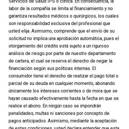
Servicios de Salud IPS o clínica. En consecuencia, la
se construye con el tiempo, la reflexión y la claridad
personal.
labor de la compañía se limita al financiamiento y no
garantiza resultados médicos o quirúrgicos, los cuales
Más allá del presupuesto o la financiación, existen
son responsabilidad exclusiva del profesional que
señales emocionales y mentales que indican que una
usted elija. Asimismo, comprende que el envío de su
persona está realmente preparada para dar este paso.
solicitud no implica una aprobación automática, pues el
Identificarlas es clave para tomar una decisión
consciente, segura y alineada con tus expectativas.
otorgamiento del crédito está sujeto a un riguroso
análisis de riesgo por parte de nuestro departamento
A continuación, te explicamos
las 3 señales más
de cartera, el cual se reserva el derecho de negar la
comunes de que estás lista para tu cirugía
, y por qué
financiación según sus políticas internas. El
Planmed existe para acompañarte en ese momento.
consumidor tiene el derecho de realizar el pago total o
parcial de su deuda en cualquier momento, abonando
únicamente los intereses corrientes o de mora que se
hayan causado efectivamente hasta la fecha en que se
realice el abono. En ningún caso se impondrán
penalidades, multas ni sanciones por concepto de
pagos anticipados. Asimismo, mediante la aceptación
de estas condiciones, usted declara entender que esta