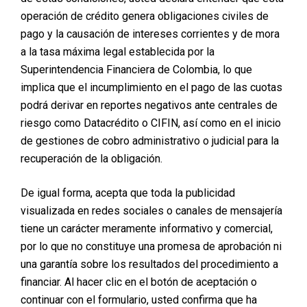
operación de crédito genera obligaciones civiles de
pago y la causación de intereses corrientes y de mora
a la tasa máxima legal establecida por la
1. La inseguridad ya no es un capricho,
Superintendencia Financiera de Colombia, lo que
es una carga constante
implica que el incumplimiento en el pago de las cuotas
podrá derivar en reportes negativos ante centrales de
Cuando una inconformidad física aparece de forma
recurrente, afecta la forma en la que te vistes, te miras al
riesgo como Datacrédito o CIFIN, así como en el inicio
espejo o te relacionas con los demás, deja de ser algo
de gestiones de cobro administrativo o judicial para la
superficial.
recuperación de la obligación.
Esta primera señal suele manifestarse así:
De igual forma, acepta que toda la publicidad
Piensas en ese cambio desde hace meses o años.
visualizada en redes sociales o canales de mensajería
Has intentado ignorarlo, pero siempre vuelve.
tiene un carácter meramente informativo y comercial,
No se trata de verte “como otra persona”, sino de
por lo que no constituye una promesa de aprobación ni
sentirte cómoda contigo.
una garantía sobre los resultados del procedimiento a
En este punto, la cirugía no es una moda ni una presión
financiar. Al hacer clic en el botón de aceptación o
externa, sino una decisión personal ligada a tu bienestar
continuar con el formulario, usted confirma que ha
emocional y autoestima.