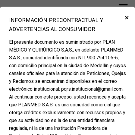
×
INFORMACIÓN PRECONTRACTUAL Y
Financiación Cirugía Plástica Medellín
ADVERTENCIAS AL CONSUMIDOR
– PLANMED
El presente documento es suministrado por PLAN
MÉDICO Y QUIRÚRGICO S.A.S., en adelante PLANMED
S.A.S., sociedad identificada con NIT. 900.794.105-6,
3 señales de que estás
con domicilio principal en la ciudad de Medellín y cuyos
canales oficiales para la atención de Peticiones, Quejas
lista para tu cirugía (y no
y Reclamos se encuentran disponibles en el correo
tienen que ver con dinero)
electrónico institucional: pqrs.institucional@gmail.com.
Al continuar con este proceso, usted reconoce y acepta
Posted on
enero 21, 2026
que PLANMED S.A.S. es una sociedad comercial que
otorga créditos exclusivamente con recursos propios y
Tomar la decisión de realizarse una cirugía plástica o
que su actividad no es la de una entidad financiera
reconstructiva no suele ser un impulso momentáneo.
regulada, ni la de una Institución Prestadora de
En la mayoría de los casos, es un proceso interno que