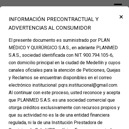
Skip
to
×
content
INFORMACIÓN PRECONTRACTUAL Y
Financiación Cirugía Plástica Medellín –
ADVERTENCIAS AL CONSUMIDOR
PLANMED
El presente documento es suministrado por PLAN
MÉDICO Y QUIRÚRGICO S.A.S., en adelante PLANMED
S.A.S., sociedad identificada con NIT. 900.794.105-6,
Agenda tu cita de
con domicilio principal en la ciudad de Medellín y cuyos
canales oficiales para la atención de Peticiones, Quejas
valoración
y Reclamos se encuentran disponibles en el correo
electrónico institucional: pqrs.institucional@gmail.com.
Al continuar con este proceso, usted reconoce y acepta
que PLANMED S.A.S. es una sociedad comercial que
otorga créditos exclusivamente con recursos propios y
que su actividad no es la de una entidad financiera
regulada, ni la de una Institución Prestadora de