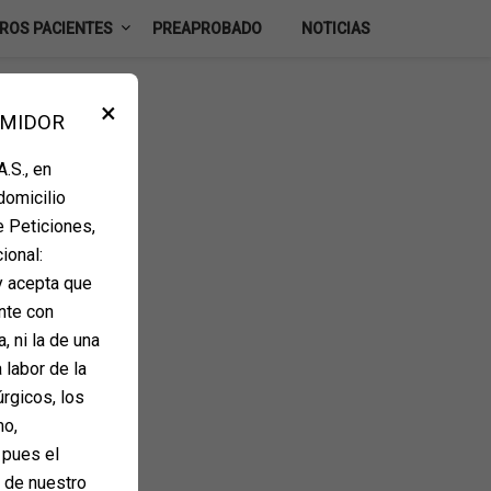
ROS PACIENTES
PREAPROBADO
NOTICIAS
×
UMIDOR
.S., en
domicilio
e Peticiones,
ional:
y acepta que
nte con
, ni la de una
 labor de la
úrgicos, los
mo,
 pues el
e de nuestro