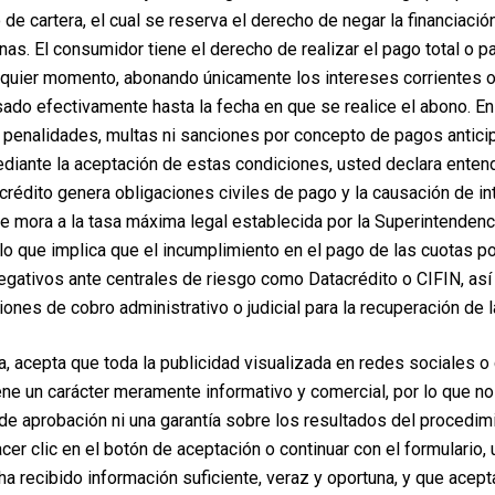
de cartera, el cual se reserva el derecho de negar la financiaci
rnas. El consumidor tiene el derecho de realizar el pago total o p
lquier momento, abonando únicamente los intereses corrientes 
ado efectivamente hasta la fecha en que se realice el abono. E
penalidades, multas ni sanciones por concepto de pagos antici
iante la aceptación de estas condiciones, usted declara enten
crédito genera obligaciones civiles de pago y la causación de i
de mora a la tasa máxima legal establecida por la Superintendenc
lo que implica que el incumplimiento en el pago de las cuotas po
egativos ante centrales de riesgo como Datacrédito o CIFIN, así
iones de cobro administrativo o judicial para la recuperación de l
a, acepta que toda la publicidad visualizada en redes sociales o
ene un carácter meramente informativo y comercial, por lo que no
e aprobación ni una garantía sobre los resultados del procedim
hacer clic en el botón de aceptación o continuar con el formulario,
ha recibido información suficiente, veraz y oportuna, y que acep