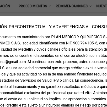
IACIÓN
PROCEDIMIENTOS
RECOMENDACIONES
NUEST
IÓN PRECONTRACTUAL Y ADVERTENCIAS AL CONS
ta de valoración
documento es suministrado por PLAN MÉDICO Y QUIRÚRGICO S.A
MED S.A.S., sociedad identificada con NIT. 900.794.105-6, con 
la ciudad de Medellín y cuyos canales oficiales para la atención d
amos se encuentran disponibles en el correo electrónico instituc
ional@gmail.com. Al continuar con este proceso, usted reconoce 
S. es una sociedad comercial que otorga créditos exclusivame
os y que su actividad no es la de una entidad financiera regulada
estadora de Servicios de Salud IPS o clínica. En consecuencia, la
imita al financiamiento y no garantiza resultados médicos o quir
sponsabilidad exclusiva del profesional que usted elija. Asimis
 el envío de su solicitud no implica una aprobación automática,
del crédito está sujeto a un riguroso análisis de riesgo por part