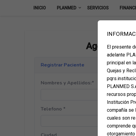
Skip
INICIO
PLANMED
SERVICIOS
FINANC
to
content
INFORMAC
Agenda tu ci
El presente 
adelante PLAN
principal en 
Quejas y Recl
pqrs.instituc
PLANMED S.A.
recursos propi
Institución Pr
compañía se l
cuales son re
comprende que
otorgamiento 