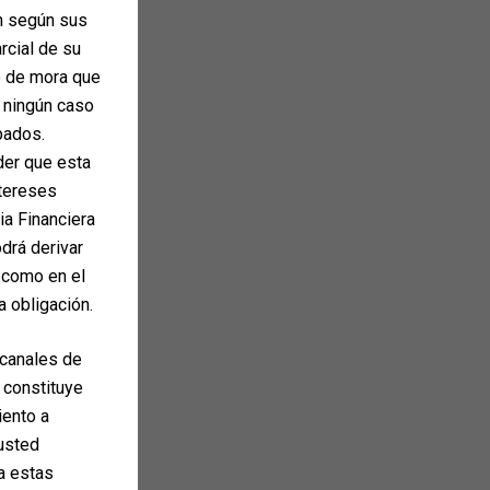
ón según sus
arcial de su
o de mora que
n ningún caso
pados.
der que esta
ntereses
ia Financiera
drá derivar
 como en el
a obligación.
 canales de
 constituye
iento a
 usted
ta estas