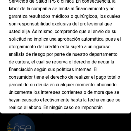
Servicios de Salud IPS o clínica. En consecuencia, la
Posted on
enero 20, 2025
labor de la compañía se limita al financiamiento y no
garantiza resultados médicos o quirúrgicos, los cuales
Tomar la decisión de someterse a una cirugía
son responsabilidad exclusiva del profesional que
plástica es un paso importante, pero en el camino
pueden surgir obstáculos que parecen imposibles
usted elija. Asimismo, comprende que el envío de su
de superar. En Planmed entendemos que cada
solicitud no implica una aprobación automática, pues el
persona tiene una historia y una situación única, y
otorgamiento del crédito está sujeto a un riguroso
por eso hemos diseñado soluciones para que
análisis de riesgo por parte de nuestro departamento
ninguna barrera económica o administrativa te
impida alcanzar tus…
de cartera, el cual se reserva el derecho de negar la
financiación según sus políticas internas. El
consumidor tiene el derecho de realizar el pago total o
parcial de su deuda en cualquier momento, abonando
únicamente los intereses corrientes o de mora que se
PAGOS
hayan causado efectivamente hasta la fecha en que se
ONLINE
realice el abono. En ningún caso se impondrán
penalidades, multas ni sanciones por concepto de
pagos anticipados. Asimismo, mediante la aceptación
de estas condiciones, usted declara entender que esta