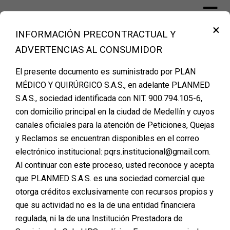
Skip
to
×
content
INFORMACIÓN PRECONTRACTUAL Y
Financiación Cirugía Plástica Medellín –
ADVERTENCIAS AL CONSUMIDOR
PLANMED
El presente documento es suministrado por PLAN
MÉDICO Y QUIRÚRGICO S.A.S., en adelante PLANMED
Etiqueta:
soluciones
S.A.S., sociedad identificada con NIT. 900.794.105-6,
con domicilio principal en la ciudad de Medellín y cuyos
canales oficiales para la atención de Peticiones, Quejas
y Reclamos se encuentran disponibles en el correo
Los Problemas que
electrónico institucional: pqrs.institucional@gmail.com.
Al continuar con este proceso, usted reconoce y acepta
Planmed Soluciona
que PLANMED S.A.S. es una sociedad comercial que
para Hacer Realidad Tu
otorga créditos exclusivamente con recursos propios y
que su actividad no es la de una entidad financiera
Cirugía Plástica
regulada, ni la de una Institución Prestadora de