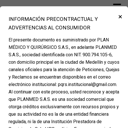
Skip
to
×
content
INFORMACIÓN PRECONTRACTUAL Y
Financiación Cirugía Plástica Medellín –
ADVERTENCIAS AL CONSUMIDOR
PLANMED
El presente documento es suministrado por PLAN
MÉDICO Y QUIRÚRGICO S.A.S., en adelante PLANMED
Etiqueta:
requisitos
S.A.S., sociedad identificada con NIT. 900.794.105-6,
con domicilio principal en la ciudad de Medellín y cuyos
canales oficiales para la atención de Peticiones, Quejas
y Reclamos se encuentran disponibles en el correo
FINANCIACIÓN DE
electrónico institucional: pqrs.institucional@gmail.com.
Al continuar con este proceso, usted reconoce y acepta
CIRUGIA PLASTICA –
que PLANMED S.A.S. es una sociedad comercial que
REQUISITOS
otorga créditos exclusivamente con recursos propios y
que su actividad no es la de una entidad financiera
Posted on
marzo 15, 2024
regulada, ni la de una Institución Prestadora de