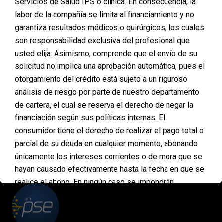
Servicios de Salud IPS o clínica. En consecuencia, la
CONOCE LOS REQUISITOS PARA FINANCIAR TU
labor de la compañía se limita al financiamiento y no
CIRUGÍA PLÁSTICA EMPLEADOS Carta laboral
garantiza resultados médicos o quirúrgicos, los cuales
Cedula ampliasda al 150% Extractos bancarios del
último trimestre últimas 3 colillas INDEPENDIENTES
son responsabilidad exclusiva del profesional que
RUT o Camara de comercio Cedula ampliasda al
usted elija. Asimismo, comprende que el envío de su
150% Extractos bancarios del último trimestre
solicitud no implica una aprobación automática, pues el
PENSIONADOS Carta laboral Cedula ampliasda al
otorgamiento del crédito está sujeto a un riguroso
150% Extractos bancarios del último trimestre
últimas 3 colillas Haz clic…
análisis de riesgo por parte de nuestro departamento
de cartera, el cual se reserva el derecho de negar la
financiación según sus políticas internas. El
consumidor tiene el derecho de realizar el pago total o
parcial de su deuda en cualquier momento, abonando
PAGOS
únicamente los intereses corrientes o de mora que se
ONLINE
hayan causado efectivamente hasta la fecha en que se
realice el abono. En ningún caso se impondrán
penalidades, multas ni sanciones por concepto de
pagos anticipados. Asimismo, mediante la aceptación
de estas condiciones, usted declara entender que esta