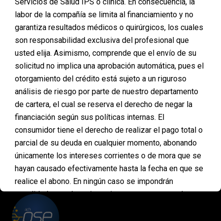
Servicios de Salud IPS o clínica. En consecuencia, la
Posted on
abril 12, 2024
labor de la compañía se limita al financiamiento y no
garantiza resultados médicos o quirúrgicos, los cuales
En PLANMED, entendemos que recuperar un cabello
son responsabilidad exclusiva del profesional que
abundante y saludable puede ser más que un deseo
estético: puede ser un sueño importante para ti. Es
usted elija. Asimismo, comprende que el envío de su
por eso que estamos aquí para hacerlo posible,
solicitud no implica una aprobación automática, pues el
eliminando el costo como un obstáculo en tu
otorgamiento del crédito está sujeto a un riguroso
camino hacia una cabellera llena de confianza y
análisis de riesgo por parte de nuestro departamento
vitalidad. Financiamiento Especializado para
Microimplante Capilar…
de cartera, el cual se reserva el derecho de negar la
financiación según sus políticas internas. El
consumidor tiene el derecho de realizar el pago total o
parcial de su deuda en cualquier momento, abonando
únicamente los intereses corrientes o de mora que se
PAGOS
hayan causado efectivamente hasta la fecha en que se
ONLINE
realice el abono. En ningún caso se impondrán
penalidades, multas ni sanciones por concepto de
pagos anticipados. Asimismo, mediante la aceptación
de estas condiciones, usted declara entender que esta