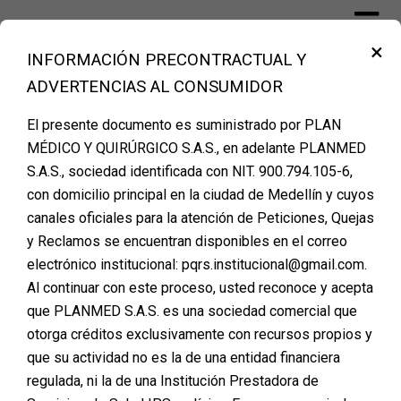
Skip
to
×
content
INFORMACIÓN PRECONTRACTUAL Y
Financiación Cirugía Plástica Medellín –
ADVERTENCIAS AL CONSUMIDOR
PLANMED
El presente documento es suministrado por PLAN
MÉDICO Y QUIRÚRGICO S.A.S., en adelante PLANMED
Etiqueta:
perdida de cabello
S.A.S., sociedad identificada con NIT. 900.794.105-6,
con domicilio principal en la ciudad de Medellín y cuyos
canales oficiales para la atención de Peticiones, Quejas
y Reclamos se encuentran disponibles en el correo
Recupera tu Confianza
electrónico institucional: pqrs.institucional@gmail.com.
Al continuar con este proceso, usted reconoce y acepta
con Financiamiento
que PLANMED S.A.S. es una sociedad comercial que
para Microimplante
otorga créditos exclusivamente con recursos propios y
que su actividad no es la de una entidad financiera
Capilar en PLANMED
regulada, ni la de una Institución Prestadora de