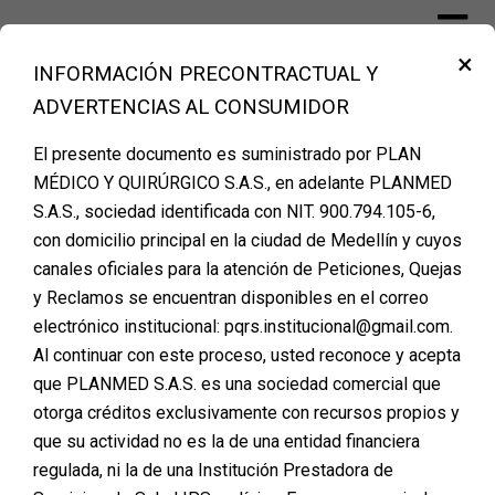
Skip
to
×
content
INFORMACIÓN PRECONTRACTUAL Y
Financiación Cirugía Plástica Medellín –
ADVERTENCIAS AL CONSUMIDOR
PLANMED
El presente documento es suministrado por PLAN
MÉDICO Y QUIRÚRGICO S.A.S., en adelante PLANMED
Etiqueta:
FINANCION
S.A.S., sociedad identificada con NIT. 900.794.105-6,
con domicilio principal en la ciudad de Medellín y cuyos
canales oficiales para la atención de Peticiones, Quejas
y Reclamos se encuentran disponibles en el correo
FINANCIA POR MAS
electrónico institucional: pqrs.institucional@gmail.com.
Al continuar con este proceso, usted reconoce y acepta
DEL 50% DEL VALOR DE
que PLANMED S.A.S. es una sociedad comercial que
TU CIRUGIA PLASTICA
otorga créditos exclusivamente con recursos propios y
que su actividad no es la de una entidad financiera
Posted on
agosto 23, 2024
regulada, ni la de una Institución Prestadora de