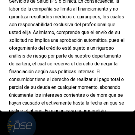
Servicios de Salud IPS o clínica. En consecuencia, la
Ver esta publicación en Instagram Una
labor de la compañía se limita al financiamiento y no
publicación compartida de Cirugía plástica Medellín
garantiza resultados médicos o quirúrgicos, los cuales
(@financiacion_cirugia_plastica) ¿Sueñas con una
cirugía plástica, pero te preocupa el costo? En
son responsabilidad exclusiva del profesional que
nuestro último artículo, te mostramos cómo
usted elija. Asimismo, comprende que el envío de su
puedes financiar más del 50% del valor de tu cirugía
solicitud no implica una aprobación automática, pues el
plástica a través de nuestras opciones de
otorgamiento del crédito está sujeto a un riguroso
financiamiento accesibles y flexibles. Tenemos
soluciones…
análisis de riesgo por parte de nuestro departamento
de cartera, el cual se reserva el derecho de negar la
financiación según sus políticas internas. El
consumidor tiene el derecho de realizar el pago total o
parcial de su deuda en cualquier momento, abonando
PAGOS
únicamente los intereses corrientes o de mora que se
ONLINE
hayan causado efectivamente hasta la fecha en que se
realice el abono. En ningún caso se impondrán
penalidades, multas ni sanciones por concepto de
pagos anticipados. Asimismo, mediante la aceptación
de estas condiciones, usted declara entender que esta