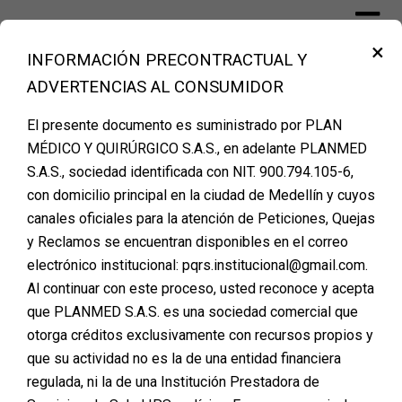
Skip
to
×
content
INFORMACIÓN PRECONTRACTUAL Y
Financiación Cirugía Plástica Medellín –
ADVERTENCIAS AL CONSUMIDOR
PLANMED
El presente documento es suministrado por PLAN
MÉDICO Y QUIRÚRGICO S.A.S., en adelante PLANMED
Etiqueta:
financiaicon
S.A.S., sociedad identificada con NIT. 900.794.105-6,
con domicilio principal en la ciudad de Medellín y cuyos
canales oficiales para la atención de Peticiones, Quejas
y Reclamos se encuentran disponibles en el correo
¿Es el Momento
electrónico institucional: pqrs.institucional@gmail.com.
Al continuar con este proceso, usted reconoce y acepta
Correcto para
que PLANMED S.A.S. es una sociedad comercial que
Operarte?
otorga créditos exclusivamente con recursos propios y
que su actividad no es la de una entidad financiera
Posted on
febrero 24, 2025
regulada, ni la de una Institución Prestadora de