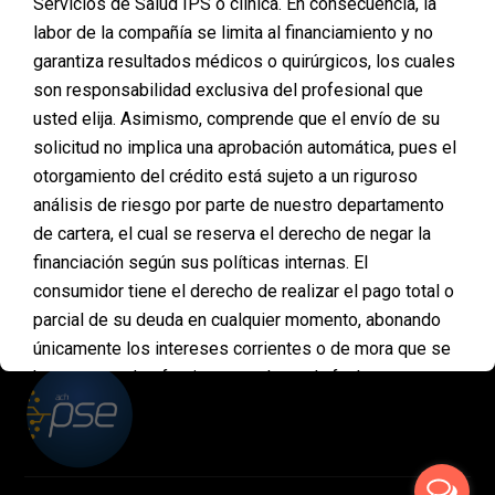
Servicios de Salud IPS o clínica. En consecuencia, la
Tomar la decisión de someterse a una cirugía
labor de la compañía se limita al financiamiento y no
plástica es un paso importante. Las dudas son
garantiza resultados médicos o quirúrgicos, los cuales
normales, pero si llevas tiempo soñando con este
cambio, es posible que la respuesta sea SÍ. La clave
son responsabilidad exclusiva del profesional que
está en analizar si estás realmente lista y si las
usted elija. Asimismo, comprende que el envío de su
condiciones son favorables para dar el paso. Si te
solicitud no implica una aprobación automática, pues el
preguntas si…
otorgamiento del crédito está sujeto a un riguroso
análisis de riesgo por parte de nuestro departamento
de cartera, el cual se reserva el derecho de negar la
financiación según sus políticas internas. El
PAGOS
consumidor tiene el derecho de realizar el pago total o
ONLINE
parcial de su deuda en cualquier momento, abonando
únicamente los intereses corrientes o de mora que se
hayan causado efectivamente hasta la fecha en que se
realice el abono. En ningún caso se impondrán
penalidades, multas ni sanciones por concepto de
pagos anticipados. Asimismo, mediante la aceptación
de estas condiciones, usted declara entender que esta