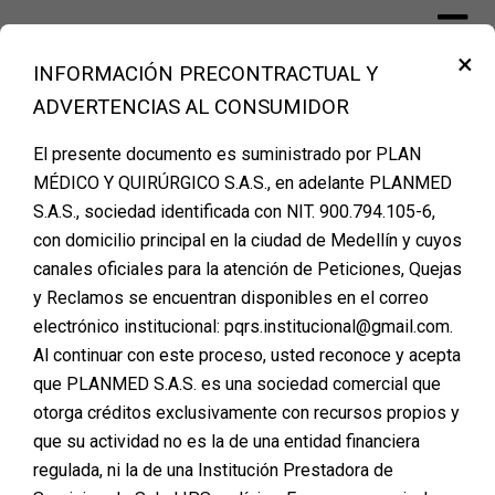
Skip
to
×
content
INFORMACIÓN PRECONTRACTUAL Y
Financiación Cirugía Plástica Medellín –
ADVERTENCIAS AL CONSUMIDOR
PLANMED
El presente documento es suministrado por PLAN
MÉDICO Y QUIRÚRGICO S.A.S., en adelante PLANMED
Etiqueta:
experiencia
S.A.S., sociedad identificada con NIT. 900.794.105-6,
con domicilio principal en la ciudad de Medellín y cuyos
canales oficiales para la atención de Peticiones, Quejas
y Reclamos se encuentran disponibles en el correo
Financiar tu Cirugía con
electrónico institucional: pqrs.institucional@gmail.com.
Al continuar con este proceso, usted reconoce y acepta
Planmed: Fácil, Rápido
que PLANMED S.A.S. es una sociedad comercial que
y Seguro
otorga créditos exclusivamente con recursos propios y
que su actividad no es la de una entidad financiera
Posted on
enero 30, 2025
regulada, ni la de una Institución Prestadora de