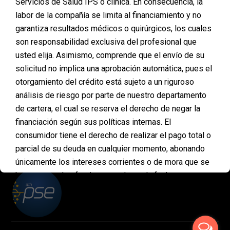
Servicios de Salud IPS o clínica. En consecuencia, la
Muchas personas creen que financiar una cirugía
labor de la compañía se limita al financiamiento y no
plástica es un proceso largo y complicado, pero en
garantiza resultados médicos o quirúrgicos, los cuales
Planmed hemos demostrado que puede ser todo lo
contrario. Nuestro objetivo es brindarte un proceso
son responsabilidad exclusiva del profesional que
ágil y sin trabas para que puedas dar el paso hacia
usted elija. Asimismo, comprende que el envío de su
la transformación que deseas. Juliana es el mejor
solicitud no implica una aprobación automática, pues el
ejemplo de ello: en tan…
otorgamiento del crédito está sujeto a un riguroso
análisis de riesgo por parte de nuestro departamento
de cartera, el cual se reserva el derecho de negar la
financiación según sus políticas internas. El
PAGOS
consumidor tiene el derecho de realizar el pago total o
ONLINE
parcial de su deuda en cualquier momento, abonando
únicamente los intereses corrientes o de mora que se
hayan causado efectivamente hasta la fecha en que se
realice el abono. En ningún caso se impondrán
penalidades, multas ni sanciones por concepto de
pagos anticipados. Asimismo, mediante la aceptación
de estas condiciones, usted declara entender que esta