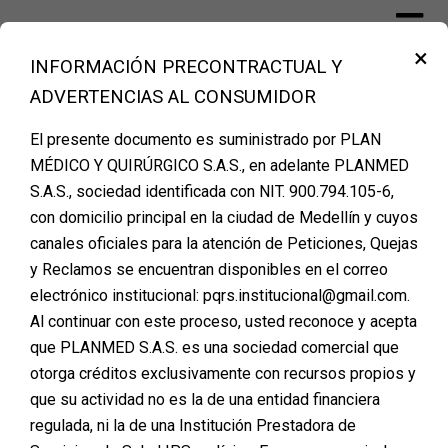
Skip
to
×
content
INFORMACIÓN PRECONTRACTUAL Y
Financiación Cirugía Plástica Medellín –
ADVERTENCIAS AL CONSUMIDOR
PLANMED
El presente documento es suministrado por PLAN
MÉDICO Y QUIRÚRGICO S.A.S., en adelante PLANMED
Etiqueta:
costo
S.A.S., sociedad identificada con NIT. 900.794.105-6,
con domicilio principal en la ciudad de Medellín y cuyos
canales oficiales para la atención de Peticiones, Quejas
y Reclamos se encuentran disponibles en el correo
El Verdadero Valor de
electrónico institucional: pqrs.institucional@gmail.com.
Al continuar con este proceso, usted reconoce y acepta
una Cirugía Plástica:
que PLANMED S.A.S. es una sociedad comercial que
Más Allá de los
otorga créditos exclusivamente con recursos propios y
que su actividad no es la de una entidad financiera
Números
regulada, ni la de una Institución Prestadora de