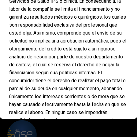
Servicios de Salud IPS o clínica. En consecuencia, la
Posted on
enero 20, 2025
labor de la compañía se limita al financiamiento y no
garantiza resultados médicos o quirúrgicos, los cuales
Cuando hablamos de cirugías plásticas, es común
son responsabilidad exclusiva del profesional que
que la primera pregunta sea: ¿Cuánto cuesta? Sin
embargo, en Planmed entendemos que el valor de
usted elija. Asimismo, comprende que el envío de su
una cirugía va mucho más allá de una cifra. Cada
solicitud no implica una aprobación automática, pues el
procedimiento es único porque cada persona tiene
otorgamiento del crédito está sujeto a un riguroso
necesidades, expectativas y características
análisis de riesgo por parte de nuestro departamento
distintas. Por eso, establecer el costo exacto
requiere un paso fundamental:…
de cartera, el cual se reserva el derecho de negar la
financiación según sus políticas internas. El
consumidor tiene el derecho de realizar el pago total o
parcial de su deuda en cualquier momento, abonando
únicamente los intereses corrientes o de mora que se
PAGOS
hayan causado efectivamente hasta la fecha en que se
ONLINE
realice el abono. En ningún caso se impondrán
penalidades, multas ni sanciones por concepto de
pagos anticipados. Asimismo, mediante la aceptación
de estas condiciones, usted declara entender que esta