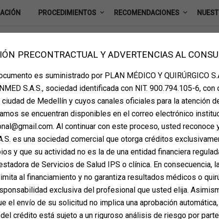
IACIÓN
PROCEDIMIENTOS
RECOMENDACIONES
NUEST
IÓN PRECONTRACTUAL Y ADVERTENCIAS AL CONS
documento es suministrado por PLAN MÉDICO Y QUIRÚRGICO S.A
MED S.A.S., sociedad identificada con NIT. 900.794.105-6, con 
la ciudad de Medellín y cuyos canales oficiales para la atención d
i vives fuera del país: ¿Es
amos se encuentran disponibles en el correo electrónico instituc
ional@gmail.com. Al continuar con este proceso, usted reconoce 
sible?
S. es una sociedad comercial que otorga créditos exclusivame
os y que su actividad no es la de una entidad financiera regulada
on
mayo 28, 2025
estadora de Servicios de Salud IPS o clínica. En consecuencia, la
tes internacionales eligen a Colombia como su destino
imita al financiamiento y no garantiza resultados médicos o quir
r su excelencia médica, sus cirujanos certificados y sus
sponsabilidad exclusiva del profesional que usted elija. Asimis
onado como un referente en turismo médico estético. Sin
 el envío de su solicitud no implica una aprobación automática,
…
del crédito está sujeto a un riguroso análisis de riesgo por part