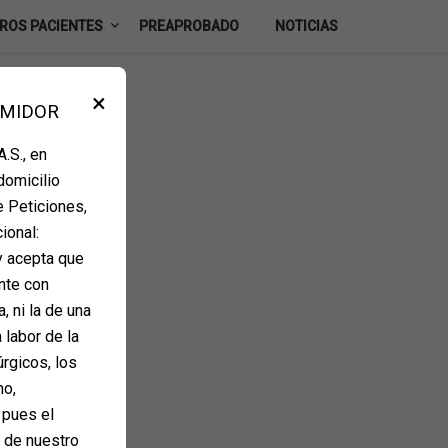
ROS PACIENTES
PREAPROBADO
NOTICIAS
×
UMIDOR
.S., en
domicilio
e Peticiones,
ional:
y acepta que
nte con
, ni la de una
 labor de la
úrgicos, los
mo,
 pues el
e de nuestro