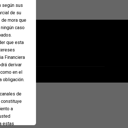
ón según sus
arcial de su
o de mora que
n ningún caso
pados.
der que esta
ntereses
ia Financiera
drá derivar
 como en el
rbthemes.com
a obligación.
 canales de
 constituye
iento a
 usted
ta estas