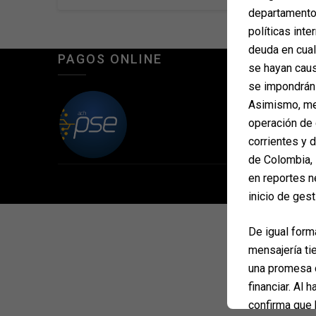
departamento 
políticas inte
deuda en cua
PAGOS ONLINE
se hayan caus
se impondrán 
Asimismo, med
operación de 
corrientes y 
de Colombia, 
en reportes n
©2026 Financi
inicio de gest
De igual form
mensajería ti
una promesa d
financiar. Al 
confirma que 