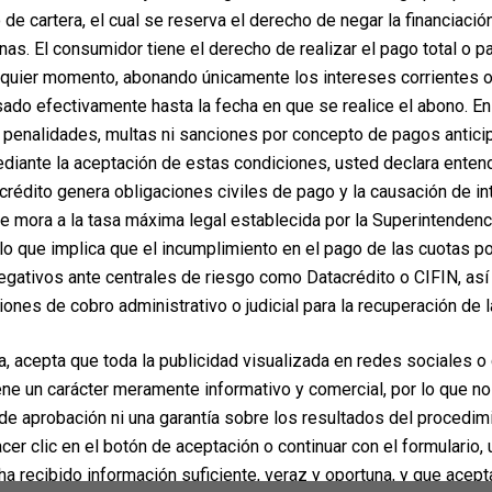
de cartera, el cual se reserva el derecho de negar la financiaci
rnas. El consumidor tiene el derecho de realizar el pago total o p
lquier momento, abonando únicamente los intereses corrientes 
ado efectivamente hasta la fecha en que se realice el abono. E
penalidades, multas ni sanciones por concepto de pagos antici
iante la aceptación de estas condiciones, usted declara enten
crédito genera obligaciones civiles de pago y la causación de i
de mora a la tasa máxima legal establecida por la Superintendenc
lo que implica que el incumplimiento en el pago de las cuotas po
egativos ante centrales de riesgo como Datacrédito o CIFIN, así
ación Cirugía Plástica Medellín – PLANMED
| WordPress Theme by
Supe
iones de cobro administrativo o judicial para la recuperación de l
a, acepta que toda la publicidad visualizada en redes sociales o
ene un carácter meramente informativo y comercial, por lo que no
e aprobación ni una garantía sobre los resultados del procedim
hacer clic en el botón de aceptación o continuar con el formulario,
ha recibido información suficiente, veraz y oportuna, y que acep