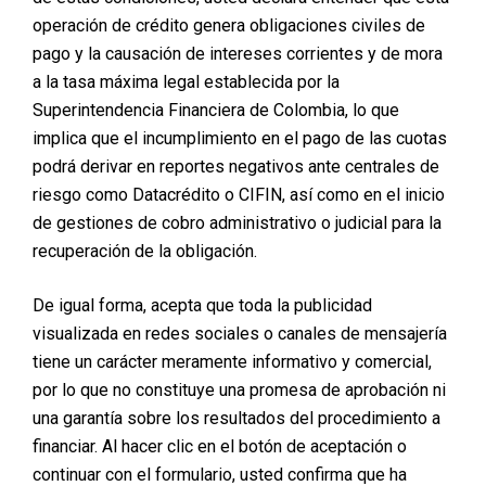
Giraldo
operación de crédito genera obligaciones civiles de
pago y la causación de intereses corrientes y de mora
Posted on
diciembre 23, 2024
a la tasa máxima legal establecida por la
Superintendencia Financiera de Colombia, lo que
La Importancia de una Buena Asesoría en Cirugía
implica que el incumplimiento en el pago de las cuotas
Plástica: La Experiencia de Leidy Giraldo Tomar la
podrá derivar en reportes negativos ante centrales de
decisión de someterse a una cirugía plástica puede
ser emocionante, pero también implica una gran
riesgo como Datacrédito o CIFIN, así como en el inicio
responsabilidad. Contar con una asesoría adecuada
de gestiones de cobro administrativo o judicial para la
es esencial para garantizar que el procedimiento
recuperación de la obligación.
sea el correcto y que los resultados sean
satisfactorios. La historia…
De igual forma, acepta que toda la publicidad
visualizada en redes sociales o canales de mensajería
tiene un carácter meramente informativo y comercial,
por lo que no constituye una promesa de aprobación ni
una garantía sobre los resultados del procedimiento a
¿Cuánto Vale una
financiar. Al hacer clic en el botón de aceptación o
Cirugía Plástica? La
continuar con el formulario, usted confirma que ha