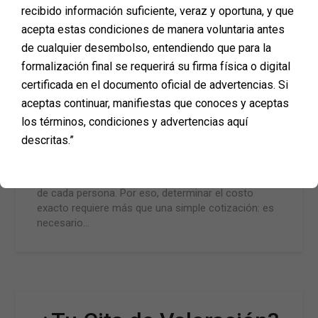
recibido información suficiente, veraz y oportuna, y que
Respuesta Va Más Allá
acepta estas condiciones de manera voluntaria antes
de cualquier desembolso, entendiendo que para la
del Precio
formalización final se requerirá su firma física o digital
certificada en el documento oficial de advertencias. Si
Posted on
diciembre 23, 2024
aceptas continuar, manifiestas que conoces y aceptas
Cuando piensas en una cirugía plástica, la primera
los términos, condiciones y advertencias aquí
pregunta que surge suele ser: ¿cuánto cuesta? Sin
descritas.”
embargo, la respuesta no es tan sencilla como un
número. Cada cirugía es un proceso único,
diseñado según las necesidades y características
de cada persona. Por eso, determinar el costo
exacto requiere más que una simple cotización: es
necesario…