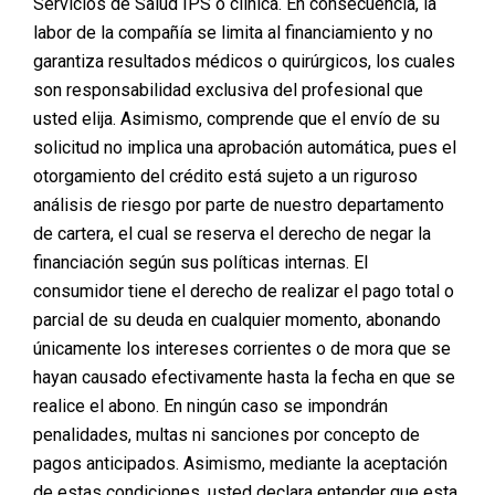
Servicios de Salud IPS o clínica. En consecuencia, la
Cuando tomas la decisión de realizarte una cirugía
labor de la compañía se limita al financiamiento y no
plástica, no solo estás eligiendo un cambio
garantiza resultados médicos o quirúrgicos, los cuales
estético; estás confiando tu salud y bienestar a un
equipo médico. Por eso, es fundamental asegurarte
son responsabilidad exclusiva del profesional que
de que el lugar donde te operas sea seguro,
usted elija. Asimismo, comprende que el envío de su
profesional y cuente con los recursos necesarios
solicitud no implica una aprobación automática, pues el
para garantizar el mejor resultado. En Planmed,
otorgamiento del crédito está sujeto a un riguroso
nuestra…
análisis de riesgo por parte de nuestro departamento
de cartera, el cual se reserva el derecho de negar la
financiación según sus políticas internas. El
consumidor tiene el derecho de realizar el pago total o
parcial de su deuda en cualquier momento, abonando
La Importancia de una
únicamente los intereses corrientes o de mora que se
Buena Asesoría en
hayan causado efectivamente hasta la fecha en que se
realice el abono. En ningún caso se impondrán
Cirugía Plástica: La
penalidades, multas ni sanciones por concepto de
pagos anticipados. Asimismo, mediante la aceptación
Experiencia de Leidy
de estas condiciones, usted declara entender que esta