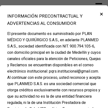
Skip
to
×
content
INFORMACIÓN PRECONTRACTUAL Y
Financiación Cirugía Plástica Medellín –
ADVERTENCIAS AL CONSUMIDOR
PLANMED
El presente documento es suministrado por PLAN
MÉDICO Y QUIRÚRGICO S.A.S., en adelante PLANMED
Etiqueta:
asesoria
S.A.S., sociedad identificada con NIT. 900.794.105-6,
con domicilio principal en la ciudad de Medellín y cuyos
canales oficiales para la atención de Peticiones, Quejas
y Reclamos se encuentran disponibles en el correo
Por Qué Planmed es un
electrónico institucional: pqrs.institucional@gmail.com.
Al continuar con este proceso, usted reconoce y acepta
Lugar Seguro para Tu
que PLANMED S.A.S. es una sociedad comercial que
Cirugía Plástica
otorga créditos exclusivamente con recursos propios y
que su actividad no es la de una entidad financiera
Posted on
diciembre 24, 2024
regulada, ni la de una Institución Prestadora de