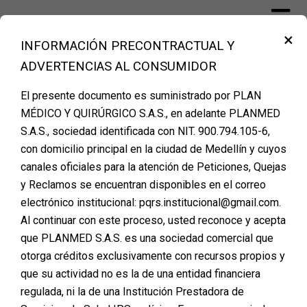
×
INFORMACIÓN PRECONTRACTUAL Y
Financiación Cirugía Plástica Medellín
ADVERTENCIAS AL CONSUMIDOR
– PLANMED
El presente documento es suministrado por PLAN
MÉDICO Y QUIRÚRGICO S.A.S., en adelante PLANMED
S.A.S., sociedad identificada con NIT. 900.794.105-6,
con domicilio principal en la ciudad de Medellín y cuyos
canales oficiales para la atención de Peticiones, Quejas
y Reclamos se encuentran disponibles en el correo
electrónico institucional: pqrs.institucional@gmail.com.
Al continuar con este proceso, usted reconoce y acepta
que PLANMED S.A.S. es una sociedad comercial que
otorga créditos exclusivamente con recursos propios y
que su actividad no es la de una entidad financiera
regulada, ni la de una Institución Prestadora de