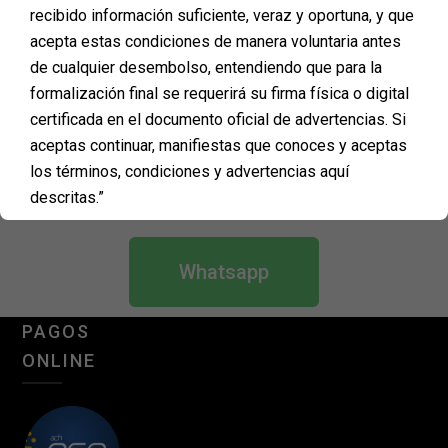
recibido información suficiente, veraz y oportuna, y que
activos en las diferentes capas y estructuras de la
acepta estas condiciones de manera voluntaria antes
piel, esto, sin necesidad de utilizar agujas o de
de cualquier desembolso, entendiendo que para la
requerir una incapacidad; obteniendo así excelentes
formalización final se requerirá su firma física o digital
resultados. Es indispensable que el especialista tenga
certificada en el documento oficial de advertencias. Si
conocimiento de cómo actúan los
“cosméticos
aceptas continuar, manifiestas que conoces y aceptas
inteligentes o nanocomesticos”
en cada zona a
los términos, condiciones y advertencias aquí
tratar, para que el resultado sea notorio desde la
descritas.”
primera sesión.
Whatsapp
PAGOS
ONLINE