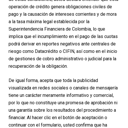
Pielis, Body and Skin Institute
Somos un centro de
operación de crédito genera obligaciones civiles de
experiencia donde encuentras una oferta en cuanto a
pago y la causación de intereses corrientes y de mora
tratamientos estéticos para cada zona de la piel,
a la tasa máxima legal establecida por la
realizados con nuestra
exclusiva plataforma EPDM
Superintendencia Financiera de Colombia, lo que
(sin agujas, ni inyecciones)
por medio de la
implica que el incumplimiento en el pago de las cuotas
nanotecnología, así como también, tratamientos
podrá derivar en reportes negativos ante centrales de
estéticos no invasivos asistidos con láser y un amplio
riesgo como Datacrédito o CIFIN, así como en el inicio
stock de productos dermocosméticos.
de gestiones de cobro administrativo o judicial para la
recuperación de la obligación.
Con Pielis, Body and Skin Institute tenemos como
principal objetivo conocer las necesidades de cada
De igual forma, acepta que toda la publicidad
paciente y brindarles la mejor solución desde un
punto
visualizada en redes sociales o canales de mensajería
de vista más humano, imparcial, profesional y con
tiene un carácter meramente informativo y comercial,
los mejores estándares de calidad, para cada
por lo que no constituye una promesa de aprobación ni
tratamiento de la zona a tratar en la piel.
una garantía sobre los resultados del procedimiento a
financiar. Al hacer clic en el botón de aceptación o
Contamos con una exclusiva plataforma que, junto con
continuar con el formulario, usted confirma que ha
la nanotecnología, nos permite penetrar ingredientes