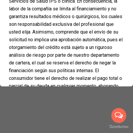
Servicios de Salud IPS o clínica. En consecuencia, la
ONLINE
labor de la compañía se limita al financiamiento y no
garantiza resultados médicos o quirúrgicos, los cuales
son responsabilidad exclusiva del profesional que
usted elija. Asimismo, comprende que el envío de su
solicitud no implica una aprobación automática, pues el
otorgamiento del crédito está sujeto a un riguroso
análisis de riesgo por parte de nuestro departamento
©2026 Financiación Cirugía Plástica Medellín – PLANMED
| WordPress Theme by
Superbthemes.com
de cartera, el cual se reserva el derecho de negar la
financiación según sus políticas internas. El
consumidor tiene el derecho de realizar el pago total o
parcial de su deuda en cualquier momento, abonando
únicamente los intereses corrientes o de mora que se
hayan causado efectivamente hasta la fecha en que se
realice el abono. En ningún caso se impondrán
penalidades, multas ni sanciones por concepto de
pagos anticipados. Asimismo, mediante la aceptación
de estas condiciones, usted declara entender que esta