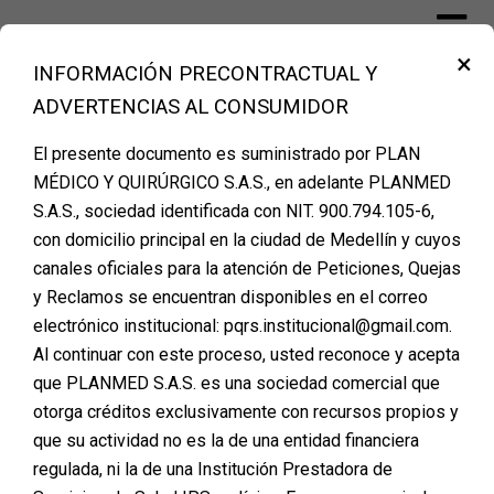
×
INFORMACIÓN PRECONTRACTUAL Y
Financiación Cirugía Plástica Medellín
ADVERTENCIAS AL CONSUMIDOR
– PLANMED
El presente documento es suministrado por PLAN
MÉDICO Y QUIRÚRGICO S.A.S., en adelante PLANMED
S.A.S., sociedad identificada con NIT. 900.794.105-6,
con domicilio principal en la ciudad de Medellín y cuyos
canales oficiales para la atención de Peticiones, Quejas
y Reclamos se encuentran disponibles en el correo
electrónico institucional: pqrs.institucional@gmail.com.
Al continuar con este proceso, usted reconoce y acepta
que PLANMED S.A.S. es una sociedad comercial que
otorga créditos exclusivamente con recursos propios y
que su actividad no es la de una entidad financiera
regulada, ni la de una Institución Prestadora de
PAGOS