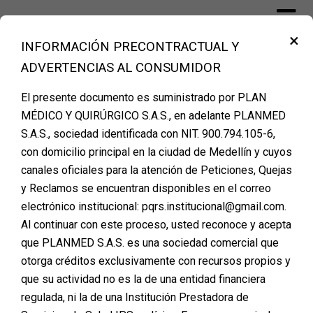
Skip
to
×
content
INFORMACIÓN PRECONTRACTUAL Y
Financiación Cirugía Plástica Medellín –
ADVERTENCIAS AL CONSUMIDOR
PLANMED
El presente documento es suministrado por PLAN
MÉDICO Y QUIRÚRGICO S.A.S., en adelante PLANMED
S.A.S., sociedad identificada con NIT. 900.794.105-6,
Agenda tu cita de
con domicilio principal en la ciudad de Medellín y cuyos
canales oficiales para la atención de Peticiones, Quejas
valoración
y Reclamos se encuentran disponibles en el correo
electrónico institucional: pqrs.institucional@gmail.com.
Al continuar con este proceso, usted reconoce y acepta
que PLANMED S.A.S. es una sociedad comercial que
otorga créditos exclusivamente con recursos propios y
que su actividad no es la de una entidad financiera
regulada, ni la de una Institución Prestadora de