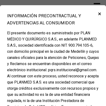
Skip
to
×
content
INFORMACIÓN PRECONTRACTUAL Y
Financiación Cirugía Plástica Medellín –
ADVERTENCIAS AL CONSUMIDOR
PLANMED
El presente documento es suministrado por PLAN
MÉDICO Y QUIRÚRGICO S.A.S., en adelante PLANMED
S.A.S., sociedad identificada con NIT. 900.794.105-6,
AGENDA TU CITA DE
con domicilio principal en la ciudad de Medellín y cuyos
canales oficiales para la atención de Peticiones, Quejas
VALORACION
y Reclamos se encuentran disponibles en el correo
electrónico institucional: pqrs.institucional@gmail.com.
Al continuar con este proceso, usted reconoce y acepta
que PLANMED S.A.S. es una sociedad comercial que
otorga créditos exclusivamente con recursos propios y
que su actividad no es la de una entidad financiera
regulada, ni la de una Institución Prestadora de