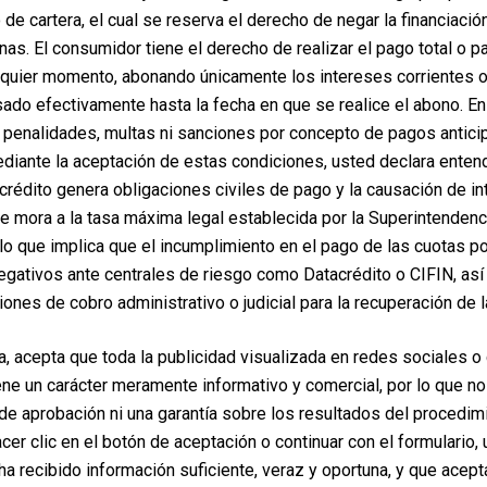
de cartera, el cual se reserva el derecho de negar la financiaci
rnas. El consumidor tiene el derecho de realizar el pago total o p
lquier momento, abonando únicamente los intereses corrientes 
ado efectivamente hasta la fecha en que se realice el abono. E
penalidades, multas ni sanciones por concepto de pagos antici
iante la aceptación de estas condiciones, usted declara enten
crédito genera obligaciones civiles de pago y la causación de i
de mora a la tasa máxima legal establecida por la Superintendenc
lo que implica que el incumplimiento en el pago de las cuotas po
egativos ante centrales de riesgo como Datacrédito o CIFIN, así
iones de cobro administrativo o judicial para la recuperación de l
a, acepta que toda la publicidad visualizada en redes sociales o
ene un carácter meramente informativo y comercial, por lo que no
e aprobación ni una garantía sobre los resultados del procedim
hacer clic en el botón de aceptación o continuar con el formulario,
ha recibido información suficiente, veraz y oportuna, y que acep