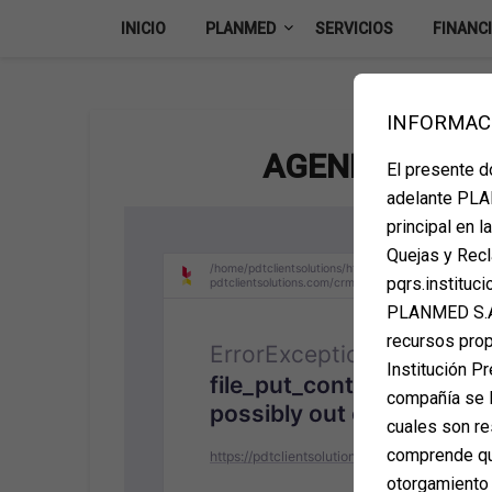
Skip
INICIO
PLANMED
SERVICIOS
FINANC
to
content
INFORMAC
AGENDA TU CI
El presente 
adelante PLAN
principal en 
Quejas y Recl
pqrs.instituc
PLANMED S.A.
recursos propi
Institución Pr
compañía se l
cuales son re
comprende que
otorgamiento 