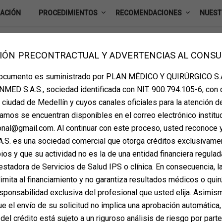
IACIÓN
PROCEDIMIENTOS
RECOMENDACIONES
NUEST
IÓN PRECONTRACTUAL Y ADVERTENCIAS AL CONS
TA DE VALORACION
documento es suministrado por PLAN MÉDICO Y QUIRÚRGICO S.A
MED S.A.S., sociedad identificada con NIT. 900.794.105-6, con 
la ciudad de Medellín y cuyos canales oficiales para la atención d
amos se encuentran disponibles en el correo electrónico instituc
ional@gmail.com. Al continuar con este proceso, usted reconoce 
S. es una sociedad comercial que otorga créditos exclusivame
os y que su actividad no es la de una entidad financiera regulada
estadora de Servicios de Salud IPS o clínica. En consecuencia, la
imita al financiamiento y no garantiza resultados médicos o quir
sponsabilidad exclusiva del profesional que usted elija. Asimis
 el envío de su solicitud no implica una aprobación automática,
del crédito está sujeto a un riguroso análisis de riesgo por part