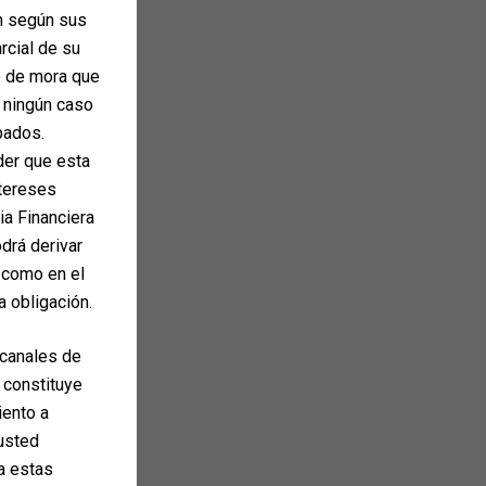
ón según sus
arcial de su
o de mora que
n ningún caso
pados.
der que esta
ntereses
ia Financiera
drá derivar
 como en el
a obligación.
 canales de
 constituye
iento a
 usted
ta estas