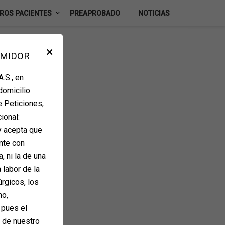
ROS PACIENTES
PREAPROBADO
NOTICIAS
×
UMIDOR
.S., en
domicilio
e Peticiones,
ional:
y acepta que
nte con
, ni la de una
 labor de la
úrgicos, los
mo,
 pues el
e de nuestro