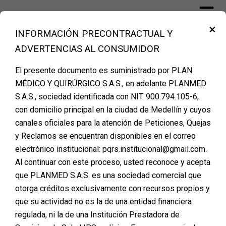
Skip
to
×
content
INFORMACIÓN PRECONTRACTUAL Y
Financiación Cirugía Plástica Medellín –
ADVERTENCIAS AL CONSUMIDOR
PLANMED
El presente documento es suministrado por PLAN
MÉDICO Y QUIRÚRGICO S.A.S., en adelante PLANMED
S.A.S., sociedad identificada con NIT. 900.794.105-6,
Agenda tu cita de
con domicilio principal en la ciudad de Medellín y cuyos
canales oficiales para la atención de Peticiones, Quejas
valoración
y Reclamos se encuentran disponibles en el correo
electrónico institucional: pqrs.institucional@gmail.com.
Al continuar con este proceso, usted reconoce y acepta
que PLANMED S.A.S. es una sociedad comercial que
otorga créditos exclusivamente con recursos propios y
que su actividad no es la de una entidad financiera
regulada, ni la de una Institución Prestadora de