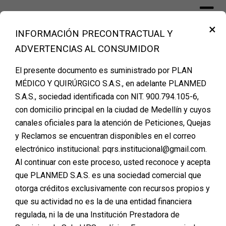
Skip
to
×
content
INFORMACIÓN PRECONTRACTUAL Y
Financiación Cirugía Plástica Medellín –
ADVERTENCIAS AL CONSUMIDOR
PLANMED
El presente documento es suministrado por PLAN
MÉDICO Y QUIRÚRGICO S.A.S., en adelante PLANMED
S.A.S., sociedad identificada con NIT. 900.794.105-6,
Agenda tu cita de
con domicilio principal en la ciudad de Medellín y cuyos
canales oficiales para la atención de Peticiones, Quejas
valoración
y Reclamos se encuentran disponibles en el correo
electrónico institucional: pqrs.institucional@gmail.com.
Al continuar con este proceso, usted reconoce y acepta
que PLANMED S.A.S. es una sociedad comercial que
otorga créditos exclusivamente con recursos propios y
que su actividad no es la de una entidad financiera
regulada, ni la de una Institución Prestadora de