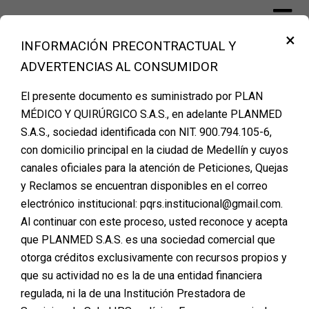
Skip
to
×
content
INFORMACIÓN PRECONTRACTUAL Y
Financiación Cirugía Plástica Medellín –
ADVERTENCIAS AL CONSUMIDOR
PLANMED
El presente documento es suministrado por PLAN
MÉDICO Y QUIRÚRGICO S.A.S., en adelante PLANMED
S.A.S., sociedad identificada con NIT. 900.794.105-6,
Agenda tu cita de
con domicilio principal en la ciudad de Medellín y cuyos
canales oficiales para la atención de Peticiones, Quejas
valoración
y Reclamos se encuentran disponibles en el correo
electrónico institucional: pqrs.institucional@gmail.com.
Al continuar con este proceso, usted reconoce y acepta
que PLANMED S.A.S. es una sociedad comercial que
otorga créditos exclusivamente con recursos propios y
que su actividad no es la de una entidad financiera
regulada, ni la de una Institución Prestadora de