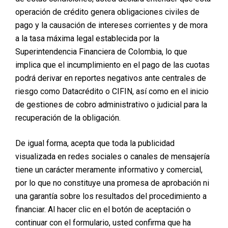
su fuerza y tonificación, lo que resulta en un abdomen
operación de crédito genera obligaciones civiles de
plano y firme.
pago y la causación de intereses corrientes y de mora
a la tasa máxima legal establecida por la
Sin embargo, Yaneth no se detuvo allí. Aprovechó esta
Superintendencia Financiera de Colombia, lo que
oportunidad para realizarse también una transferencia
implica que el incumplimiento en el pago de las cuotas
glútea, complementando su transformación corporal.
podrá derivar en reportes negativos ante centrales de
Este procedimiento le permitió mejorar la proyección y
riesgo como Datacrédito o CIFIN, así como en el inicio
forma de sus glúteos, logrando un contorno corporal
de gestiones de cobro administrativo o judicial para la
más armónico.
recuperación de la obligación.
De igual forma, acepta que toda la publicidad
visualizada en redes sociales o canales de mensajería
tiene un carácter meramente informativo y comercial,
por lo que no constituye una promesa de aprobación ni
una garantía sobre los resultados del procedimiento a
financiar. Al hacer clic en el botón de aceptación o
continuar con el formulario, usted confirma que ha