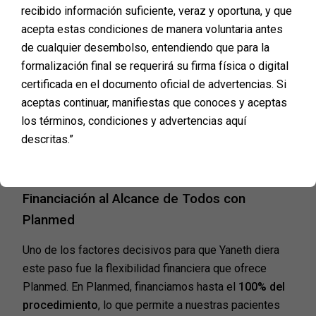
recibido información suficiente, veraz y oportuna, y que
acepta estas condiciones de manera voluntaria antes
de cualquier desembolso, entendiendo que para la
formalización final se requerirá su firma física o digital
certificada en el documento oficial de advertencias. Si
aceptas continuar, manifiestas que conoces y aceptas
los términos, condiciones y advertencias aquí
descritas.”
Financiación al Alcance de Todos con
Planmed
Uno de los factores decisivos para que Yaneth diera
este paso fue la flexibilidad financiera que ofrece
Planmed. En Planmed, financiamos hasta el
100% del
procedimiento
, lo que permite a nuestras pacientes