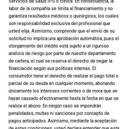
Servicios de Salud IPS o clínica. En consecuencia, la
con transferencia glútea
. Este procedimiento fue una
labor de la compañía se limita al financiamiento y no
pieza clave en su proceso de renovación física y
garantiza resultados médicos o quirúrgicos, los cuales
emocional, dándole la confianza que tanto anhelaba
son responsabilidad exclusiva del profesional que
recuperar.
usted elija. Asimismo, comprende que el envío de su
solicitud no implica una aprobación automática, pues el
Yaneth, al igual que muchas mujeres, experimentó
otorgamiento del crédito está sujeto a un riguroso
cambios corporales significativos tras el embarazo.
análisis de riesgo por parte de nuestro departamento
Aunque mantuvo una rutina de ejercicio y una
de cartera, el cual se reserva el derecho de negar la
alimentación saludable, se encontró con una realidad
financiación según sus políticas internas. El
frustrante: los músculos de su abdomen habían
consumidor tiene el derecho de realizar el pago total o
quedado separados, lo que hacía imposible tener un
parcial de su deuda en cualquier momento, abonando
abdomen firme a pesar de sus esfuerzos. Esta
únicamente los intereses corrientes o de mora que se
condición, conocida como
diastasis de los músculos
hayan causado efectivamente hasta la fecha en que se
rectos abdominales
, es común en mujeres que han
realice el abono. En ningún caso se impondrán
dado a luz, y la solución definitiva es la
penalidades, multas ni sanciones por concepto de
abdominoplastia
. Durante este procedimiento, los
pagos anticipados. Asimismo, mediante la aceptación
músculos del abdomen se vuelven a unir, restaurando
de estas condiciones, usted declara entender que esta