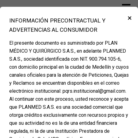
×
INFORMACIÓN PRECONTRACTUAL Y
Financiación Cirugía Plástica Medellín
ADVERTENCIAS AL CONSUMIDOR
– PLANMED
El presente documento es suministrado por PLAN
MÉDICO Y QUIRÚRGICO S.A.S., en adelante PLANMED
INCREIBLE HISTORIA DE
S.A.S., sociedad identificada con NIT. 900.794.105-6,
con domicilio principal en la ciudad de Medellín y cuyos
YANETH YEPES, CIRUGIA
canales oficiales para la atención de Peticiones, Quejas
LIPOABDOMINOPLASTIA
y Reclamos se encuentran disponibles en el correo
CON TRANSFERENCIA
electrónico institucional: pqrs.institucional@gmail.com.
GLÚTEA
Al continuar con este proceso, usted reconoce y acepta
que PLANMED S.A.S. es una sociedad comercial que
La cirugía plástica no solo cambia el exterior de una
otorga créditos exclusivamente con recursos propios y
persona, sino que también puede transformar su vida
que su actividad no es la de una entidad financiera
en múltiples aspectos. Tal es el caso de Yaneth Yepes,
regulada, ni la de una Institución Prestadora de
quien decidió someterse a una
lipoabdominoplastia