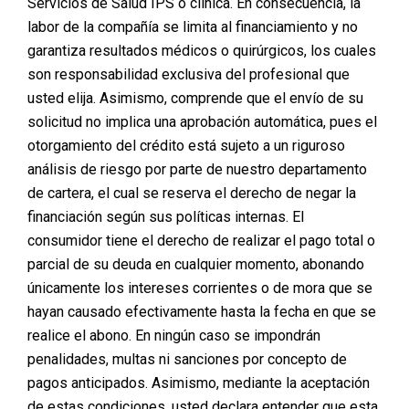
sido una de las más recomendadas a realizarse y
Servicios de Salud IPS o clínica. En consecuencia, la
detrás de ella vienen muchos mitos y verdades.
labor de la compañía se limita al financiamiento y no
garantiza resultados médicos o quirúrgicos, los cuales
“La liposucción es una intervención quirúrgica donde
son responsabilidad exclusiva del profesional que
se extrae grasa localizada en diferentes partes del
usted elija. Asimismo, comprende que el envío de su
cuerpo para lograr una apariencia estética mejorada”,
solicitud no implica una aprobación automática, pues el
nos cuenta el doctor Daniel Andrés Correa Posada,
otorgamiento del crédito está sujeto a un riguroso
cirujano y gerente de la Clínica Especialistas del
análisis de riesgo por parte de nuestro departamento
Poblado, quien nos va a contar un poco sobre lo que
de cartera, el cual se reserva el derecho de negar la
hay detrás de este tipo de cirugía:
financiación según sus políticas internas. El
consumidor tiene el derecho de realizar el pago total o
Salud y estética: ¿La liposucción es un tratamiento
parcial de su deuda en cualquier momento, abonando
para combatir la obesidad?
únicamente los intereses corrientes o de mora que se
hayan causado efectivamente hasta la fecha en que se
Dr. Daniel Correa:
No, la liposucción no es un
realice el abono. En ningún caso se impondrán
tratamiento contra la obesidad. La liposucción ayuda a
penalidades, multas ni sanciones por concepto de
moldear el cuerpo de un paciente e impulsa a que
pagos anticipados. Asimismo, mediante la aceptación
aquel adopte un estilo de vida saludable, acompañado
de estas condiciones, usted declara entender que esta