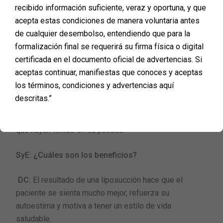
información al médico porque todos los detalles
recibido información suficiente, veraz y oportuna, y que
cuentan para realizar una cirugía con éxito.
acepta estas condiciones de manera voluntaria antes
de cualquier desembolso, entendiendo que para la
SyE: ¿Cuáles son los riesgos de realizarse una
formalización final se requerirá su firma física o digital
liposucción?
certificada en el documento oficial de advertencias. Si
aceptas continuar, manifiestas que conoces y aceptas
DC:
Toda intervención quirúrgica tiene riesgos, desde
los términos, condiciones y advertencias aquí
una infección o sangrado hasta la muerte, de ahí
descritas.”
también la importancia de parte del paciente de
informar todo a tiempo sobre enfermedades o cirugías
que hayan tenido en su pasado.
SyE: ¿Cuáles son los beneficios?
DC:
El resultado de una liposucción hace que el
paciente se sienta mucho mejor, refuerza su
autoestima y motiva a tener un estilo de vida
saludable.