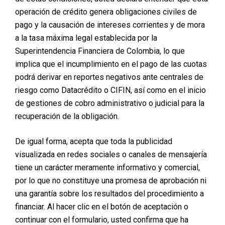
de una dieta balanceada y ejercicio. Hay que aclarar
operación de crédito genera obligaciones civiles de
que con esta cirugía no se hacen milagros, la
pago y la causación de intereses corrientes y de mora
liposucción no va a hacer que el paciente deje de
a la tasa máxima legal establecida por la
subir de peso, si el paciente no se cuida, los
Superintendencia Financiera de Colombia, lo que
resultados no serán los óptimos.
implica que el incumplimiento en el pago de las cuotas
podrá derivar en reportes negativos ante centrales de
SyE: ¿Qué pasos debe seguir una persona que se
riesgo como Datacrédito o CIFIN, así como en el inicio
quiera hacer la Liposucción?
de gestiones de cobro administrativo o judicial para la
recuperación de la obligación.
DC:
Primero debe buscar un médico que este
realmente preparado para realizar procedimientos
De igual forma, acepta que toda la publicidad
estéticos, al igual que una buena clínica avalada por
visualizada en redes sociales o canales de mensajería
entidades de salud como por ejemplo, la Clínica
tiene un carácter meramente informativo y comercial,
Especialistas del Poblado, que está habilitada por la
por lo que no constituye una promesa de aprobación ni
Dirección Seccional de Salud de Antioquia. Después
una garantía sobre los resultados del procedimiento a
de esto, la paciente debe ser valorada por el
financiar. Al hacer clic en el botón de aceptación o
especialista y es muy importante que no oculten
continuar con el formulario, usted confirma que ha