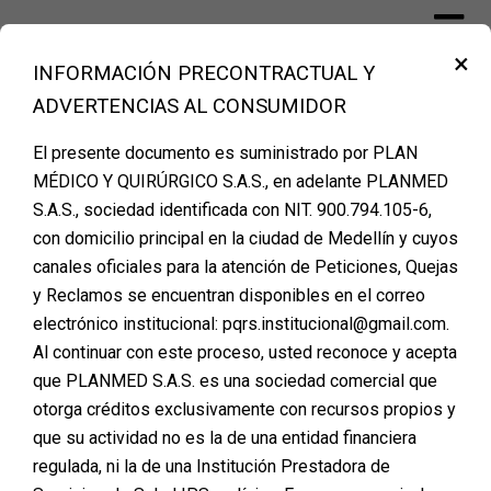
×
INFORMACIÓN PRECONTRACTUAL Y
Financiación Cirugía Plástica Medellín
ADVERTENCIAS AL CONSUMIDOR
– PLANMED
El presente documento es suministrado por PLAN
MÉDICO Y QUIRÚRGICO S.A.S., en adelante PLANMED
S.A.S., sociedad identificada con NIT. 900.794.105-6,
con domicilio principal en la ciudad de Medellín y cuyos
canales oficiales para la atención de Peticiones, Quejas
y Reclamos se encuentran disponibles en el correo
electrónico institucional: pqrs.institucional@gmail.com.
Al continuar con este proceso, usted reconoce y acepta
que PLANMED S.A.S. es una sociedad comercial que
otorga créditos exclusivamente con recursos propios y
Son muchas las cirugías plásticas que las personas
que su actividad no es la de una entidad financiera
se realizan hoy en día, sin embargo, la liposucción ha
regulada, ni la de una Institución Prestadora de