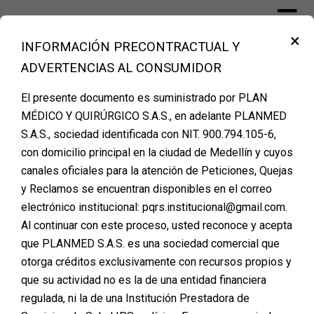
Skip
to
×
content
INFORMACIÓN PRECONTRACTUAL Y
Financiación Cirugía Plástica Medellín –
ADVERTENCIAS AL CONSUMIDOR
PLANMED
El presente documento es suministrado por PLAN
MÉDICO Y QUIRÚRGICO S.A.S., en adelante PLANMED
S.A.S., sociedad identificada con NIT. 900.794.105-6,
AGENDA TU CITA DE
con domicilio principal en la ciudad de Medellín y cuyos
canales oficiales para la atención de Peticiones, Quejas
VALORACION
y Reclamos se encuentran disponibles en el correo
electrónico institucional: pqrs.institucional@gmail.com.
Al continuar con este proceso, usted reconoce y acepta
que PLANMED S.A.S. es una sociedad comercial que
otorga créditos exclusivamente con recursos propios y
que su actividad no es la de una entidad financiera
regulada, ni la de una Institución Prestadora de