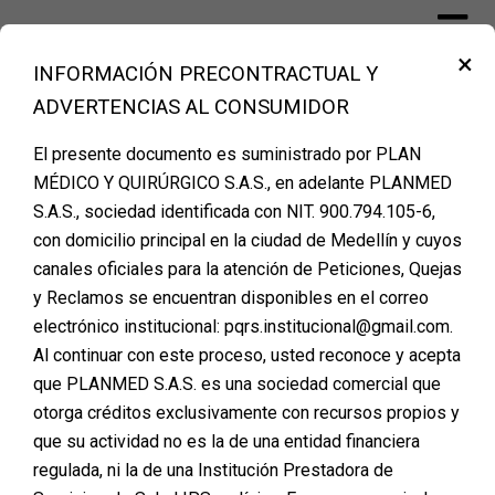
Skip
to
×
content
INFORMACIÓN PRECONTRACTUAL Y
Financiación Cirugía Plástica Medellín –
ADVERTENCIAS AL CONSUMIDOR
PLANMED
El presente documento es suministrado por PLAN
MÉDICO Y QUIRÚRGICO S.A.S., en adelante PLANMED
Categoría:
S.A.S., sociedad identificada con NIT. 900.794.105-6,
con domicilio principal en la ciudad de Medellín y cuyos
FinanciaciónCirugíaPlástica
canales oficiales para la atención de Peticiones, Quejas
y Reclamos se encuentran disponibles en el correo
electrónico institucional: pqrs.institucional@gmail.com.
AGENDA TU CITA DE
Al continuar con este proceso, usted reconoce y acepta
que PLANMED S.A.S. es una sociedad comercial que
VALORACION
otorga créditos exclusivamente con recursos propios y
que su actividad no es la de una entidad financiera
Posted on
marzo 31, 2026
regulada, ni la de una Institución Prestadora de