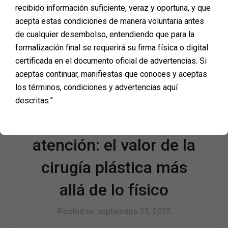
recibido información suficiente, veraz y oportuna, y que
procedimiento. De hecho, este es uno de los
motivos más comunes por los que muchas
acepta estas condiciones de manera voluntaria antes
personas aplazan una cirugía durante…
de cualquier desembolso, entendiendo que para la
formalización final se requerirá su firma física o digital
certificada en el documento oficial de advertencias. Si
aceptas continuar, manifiestas que conoces y aceptas
los términos, condiciones y advertencias aquí
Tu bienestar emocional
descritas.”
también merece
atención: el valor de la
cirugía plástica más
allá de lo físico
Posted on
septiembre 25, 2025