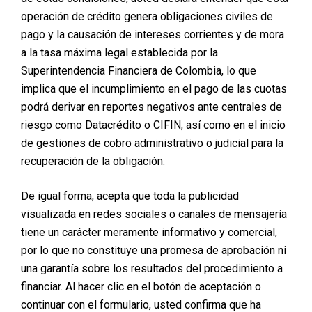
VALORACION
operación de crédito genera obligaciones civiles de
pago y la causación de intereses corrientes y de mora
Posted on
marzo 31, 2026
a la tasa máxima legal establecida por la
Superintendencia Financiera de Colombia, lo que
implica que el incumplimiento en el pago de las cuotas
podrá derivar en reportes negativos ante centrales de
riesgo como Datacrédito o CIFIN, así como en el inicio
de gestiones de cobro administrativo o judicial para la
¿Quieres operarte pero
recuperación de la obligación.
no tienes el dinero?
De igual forma, acepta que toda la publicidad
visualizada en redes sociales o canales de mensajería
Posted on
marzo 16, 2026
tiene un carácter meramente informativo y comercial,
por lo que no constituye una promesa de aprobación ni
Opciones reales para financiar una cirugía plástica
en Colombia Cada año miles de personas desean
una garantía sobre los resultados del procedimiento a
realizarse una cirugía estética. Sin embargo,
financiar. Al hacer clic en el botón de aceptación o
muchas veces aparece el mismo obstáculo: no
continuar con el formulario, usted confirma que ha
tener el dinero completo para pagar el