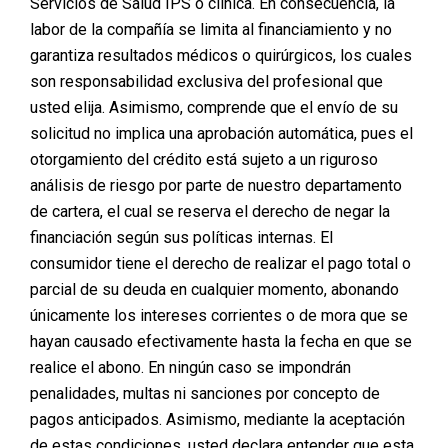
Servicios de Salud IPS o clínica. En consecuencia, la
labor de la compañía se limita al financiamiento y no
garantiza resultados médicos o quirúrgicos, los cuales
son responsabilidad exclusiva del profesional que
usted elija. Asimismo, comprende que el envío de su
solicitud no implica una aprobación automática, pues el
AGENDA TU CITA DE
otorgamiento del crédito está sujeto a un riguroso
VALORACION
análisis de riesgo por parte de nuestro departamento
de cartera, el cual se reserva el derecho de negar la
Posted on
marzo 31, 2026
financiación según sus políticas internas. El
consumidor tiene el derecho de realizar el pago total o
parcial de su deuda en cualquier momento, abonando
únicamente los intereses corrientes o de mora que se
hayan causado efectivamente hasta la fecha en que se
realice el abono. En ningún caso se impondrán
penalidades, multas ni sanciones por concepto de
AGENDA TU CITA DE
pagos anticipados. Asimismo, mediante la aceptación
de estas condiciones, usted declara entender que esta