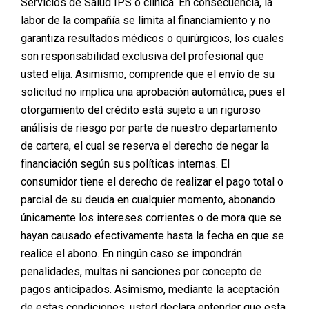
Servicios de Salud IPS o clínica. En consecuencia, la
labor de la compañía se limita al financiamiento y no
garantiza resultados médicos o quirúrgicos, los cuales
son responsabilidad exclusiva del profesional que
usted elija. Asimismo, comprende que el envío de su
solicitud no implica una aprobación automática, pues el
AGENDA TU CITA DE
otorgamiento del crédito está sujeto a un riguroso
VALORACION
análisis de riesgo por parte de nuestro departamento
de cartera, el cual se reserva el derecho de negar la
Posted on
marzo 31, 2026
financiación según sus políticas internas. El
consumidor tiene el derecho de realizar el pago total o
parcial de su deuda en cualquier momento, abonando
únicamente los intereses corrientes o de mora que se
hayan causado efectivamente hasta la fecha en que se
realice el abono. En ningún caso se impondrán
penalidades, multas ni sanciones por concepto de
AGENDA TU CITA DE
pagos anticipados. Asimismo, mediante la aceptación
de estas condiciones, usted declara entender que esta