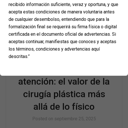
recibido información suficiente, veraz y oportuna, y que
procedimiento. De hecho, este es uno de los
motivos más comunes por los que muchas
acepta estas condiciones de manera voluntaria antes
personas aplazan una cirugía durante…
de cualquier desembolso, entendiendo que para la
formalización final se requerirá su firma física o digital
certificada en el documento oficial de advertencias. Si
aceptas continuar, manifiestas que conoces y aceptas
los términos, condiciones y advertencias aquí
Tu bienestar emocional
descritas.”
también merece
atención: el valor de la
cirugía plástica más
allá de lo físico
Posted on
septiembre 25, 2025