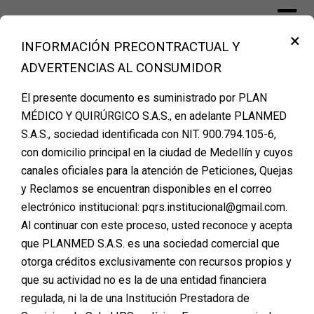
Skip
to
×
content
INFORMACIÓN PRECONTRACTUAL Y
Financiación Cirugía Plástica Medellín –
ADVERTENCIAS AL CONSUMIDOR
PLANMED
El presente documento es suministrado por PLAN
MÉDICO Y QUIRÚRGICO S.A.S., en adelante PLANMED
Categoría:
Financiación de cirugía
S.A.S., sociedad identificada con NIT. 900.794.105-6,
con domicilio principal en la ciudad de Medellín y cuyos
plasticas
canales oficiales para la atención de Peticiones, Quejas
y Reclamos se encuentran disponibles en el correo
electrónico institucional: pqrs.institucional@gmail.com.
AGENDA TU CITA DE
Al continuar con este proceso, usted reconoce y acepta
que PLANMED S.A.S. es una sociedad comercial que
VALORACION
otorga créditos exclusivamente con recursos propios y
que su actividad no es la de una entidad financiera
Posted on
marzo 31, 2026
regulada, ni la de una Institución Prestadora de