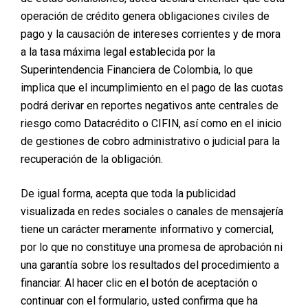
VALORACION
operación de crédito genera obligaciones civiles de
pago y la causación de intereses corrientes y de mora
Posted on
marzo 31, 2026
a la tasa máxima legal establecida por la
Superintendencia Financiera de Colombia, lo que
implica que el incumplimiento en el pago de las cuotas
podrá derivar en reportes negativos ante centrales de
riesgo como Datacrédito o CIFIN, así como en el inicio
de gestiones de cobro administrativo o judicial para la
¿Quieres operarte pero
recuperación de la obligación.
no tienes el dinero?
De igual forma, acepta que toda la publicidad
visualizada en redes sociales o canales de mensajería
Posted on
marzo 16, 2026
tiene un carácter meramente informativo y comercial,
por lo que no constituye una promesa de aprobación ni
Opciones reales para financiar una cirugía plástica
en Colombia Cada año miles de personas desean
una garantía sobre los resultados del procedimiento a
realizarse una cirugía estética. Sin embargo,
financiar. Al hacer clic en el botón de aceptación o
muchas veces aparece el mismo obstáculo: no
continuar con el formulario, usted confirma que ha
tener el dinero completo para pagar el