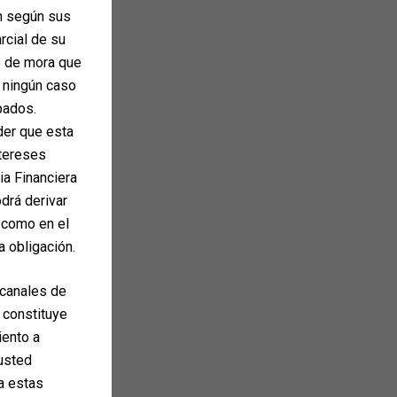
ón según sus
arcial de su
o de mora que
n ningún caso
pados.
der que esta
ntereses
ia Financiera
drá derivar
 como en el
a obligación.
 canales de
 constituye
iento a
 usted
ta estas