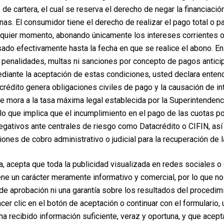
de cartera, el cual se reserva el derecho de negar la financiaci
rnas. El consumidor tiene el derecho de realizar el pago total o p
lquier momento, abonando únicamente los intereses corrientes 
ado efectivamente hasta la fecha en que se realice el abono. E
penalidades, multas ni sanciones por concepto de pagos antici
iante la aceptación de estas condiciones, usted declara enten
crédito genera obligaciones civiles de pago y la causación de i
de mora a la tasa máxima legal establecida por la Superintendenc
lo que implica que el incumplimiento en el pago de las cuotas po
egativos ante centrales de riesgo como Datacrédito o CIFIN, así
iones de cobro administrativo o judicial para la recuperación de l
a, acepta que toda la publicidad visualizada en redes sociales o
ene un carácter meramente informativo y comercial, por lo que no
e aprobación ni una garantía sobre los resultados del procedim
hacer clic en el botón de aceptación o continuar con el formulario,
ha recibido información suficiente, veraz y oportuna, y que acep