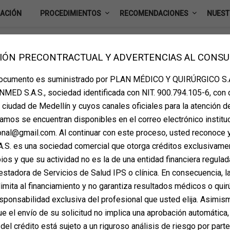
IACIÓN
PROCEDIMIENTOS
RECOMENDACIONES
NUEST
IÓN PRECONTRACTUAL Y ADVERTENCIAS AL CONS
ta de valoración
documento es suministrado por PLAN MÉDICO Y QUIRÚRGICO S.A
MED S.A.S., sociedad identificada con NIT. 900.794.105-6, con 
la ciudad de Medellín y cuyos canales oficiales para la atención d
amos se encuentran disponibles en el correo electrónico instituc
ional@gmail.com. Al continuar con este proceso, usted reconoce 
S. es una sociedad comercial que otorga créditos exclusivame
os y que su actividad no es la de una entidad financiera regulada
estadora de Servicios de Salud IPS o clínica. En consecuencia, la
imita al financiamiento y no garantiza resultados médicos o quir
sponsabilidad exclusiva del profesional que usted elija. Asimis
 el envío de su solicitud no implica una aprobación automática,
del crédito está sujeto a un riguroso análisis de riesgo por part