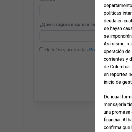
departamento 
políticas inte
deuda en cua
se hayan caus
se impondrán 
Asimismo, med
operación de 
corrientes y 
de Colombia, 
en reportes n
inicio de gest
De igual form
mensajería ti
una promesa d
financiar. Al 
confirma que 