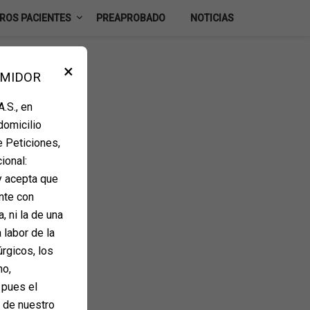
ROS PACIENTES
PREAPROBADO
NOTICIAS
×
UMIDOR
.S., en
domicilio
e Peticiones,
ional:
y acepta que
nte con
, ni la de una
 labor de la
úrgicos, los
mo,
 pues el
e de nuestro