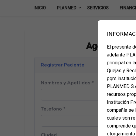
Skip
INICIO
PLANMED
SERVICIOS
FINANC
to
content
INFORMAC
Agenda tu ci
El presente 
adelante PLAN
principal en 
Quejas y Recl
pqrs.instituc
PLANMED S.A.
recursos propi
Institución Pr
compañía se l
cuales son re
comprende que
otorgamiento 